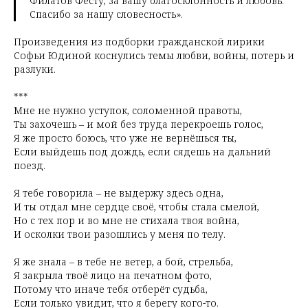
Филатов Фесту, за вашу благосклонность и любовь.
Спасибо за нашу словесность».
Произведения из подборки гражданской лирики
Софьи Юдиной коснулись темы любви, войны, потерь и
разлуки.
***
Мне не нужно уступок, соломенной правоты,
Ты захочешь – и мой без труда перекроешь голос,
Я же просто боюсь, что уже не вернёшься ты,
Если выйдешь под дождь, если сядешь на дальний
поезд.
Я тебе говорила – не выдержу здесь одна,
И ты отдал мне сердце своё, чтобы стала смелой,
Но с тех пор и во мне не стихала твоя война,
И осколки твои разошлись у меня по телу.
Я же знала – в тебе не ветер, а бой, стрельба,
Я закрыла твоё лицо на печатном фото,
Потому что иначе тебя отберёт судьба,
Если только увидит, что я берегу кого-то.