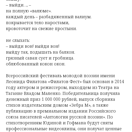
– выйди…, –
на полную «валюме».
каждый день – разбадяженный валиум.
покрывается тело наростами,
кровоточит на свежие простыни.
не слыхать:
– выйди вон! выйди вон!
выйду так, подышать на балкон.
грязный саван сует и гробница.
облюбованный кокон окон.
Всероссийский фестиваль молодой поэзии имени
Леонида Филатова «Филатов Фест» был основан в 2014
году актером и режиссером, выходцем из Театра на
Таганке Владом Маленко. Победительница получила
денежный приз 1 000 000 рублей, выпуск сборника
стихов издательским домом «Зебра М», а также
публикацию в премиальном издании Российского
союза писателей «Антология русской поэзии». По
стихотворениям Юдиной и Гофмана будут сняты
профессиональные видеоклипы, они получат ценные