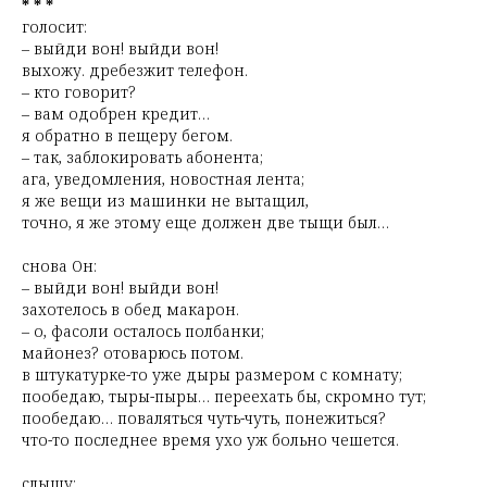
* * *
голосит:
– выйди вон! выйди вон!
выхожу. дребезжит телефон.
– кто говорит?
– вам одобрен кредит…
я обратно в пещеру бегом.
– так, заблокировать абонента;
ага, уведомления, новостная лента;
я же вещи из машинки не вытащил,
точно, я же этому еще должен две тыщи был…
снова Он:
– выйди вон! выйди вон!
захотелось в обед макарон.
– о, фасоли осталось полбанки;
майонез? отоварюсь потом.
в штукатурке-то уже дыры размером с комнату;
пообедаю, тыры-пыры… переехать бы, скромно тут;
пообедаю… поваляться чуть-чуть, понежиться?
что-то последнее время ухо уж больно чешется.
слышу: