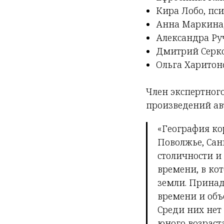
Кира Лобо, пс
Анна Маркина,
Александра Ру
Дмитрий Серко
Ольга Харитоно
Член экспертног
произведений ав
«География ко
Поволжье, Сан
столичности и
времени, в ко
земли. Принад
времени и объ
Среди них нет
юного возраста