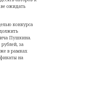
аве ожидать
целью конкурса
одолжить
вича Пушкина.
 рублей, за
акже в рамках
ификаты на