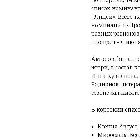
список номинант
«Лицей». Всего н
номинации «Проз
разных регионов 
площадь» 6 июня
Авторов-финалис
жюри, в состав к
Инга Кузнецова,
Родионов, литер
сезоне сал писат
В короткий спис
Ксения Август,
Мирослава Бесс