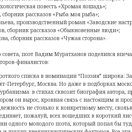
ихологическая повесть «Хромая лошадь»;
 сборник рассказов «Рыба моя рыба»;
чьева, производственный роман «Заводские наст
в, сборник рассказов «Обыкновенные люди»;
ва, сборник рассказов «Чужая сторона».
о совета, поэт Вадим Муратханов поделился впеч
торов-финалистов:
роткого списка в номинации “Поэзия” широка: За
кт-Петербург, Москва. Но даже в подборках моско
 урбанизма: в стихах сквозит биография автора, 
тором он вырос, кровная связь с настоящим и пр
лежность не столько к конкретному месту, сколь
единяет, пожалуй, всех вошедших в короткий лист
 ни одного молодого поэта, который попал бы туд
 и других внелингвистических факторов. Все эти 