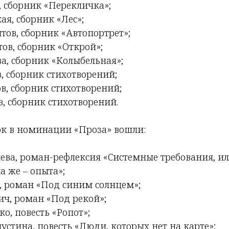
, сборник «Перекличка»;
я, сборник «Лес»;
тов, сборник «Автопортрет»;
ов, сборник «Открой»;
а, сборник «Колыбельная»;
, сборник стихотворений;
в, сборник стихотворений;
, сборник стихотворений.
ок в номинации «Проза» вошли:
ева, роман-рефлексия «Системные требования, и
а же – опыта»;
, роман «Под синим солнцем»;
ч, роман «Под рекой»;
о, повесть «Ропот»;
стина, повесть «Люди, которых нет на карте»;