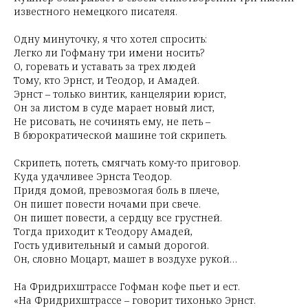
известного немецкого писателя.
Одну минуточку, я что хотел спросить:
Легко ли Гофману три имени носить?
О, горевать и уставать за трех людей
Тому, кто Эрнст, и Теодор, и Амадей.
Эрнст – только винтик, канцелярии юрист,
Он за листом в суде марает новый лист,
Не рисовать, не сочинять ему, не петь –
В бюрократической машине той скрипеть.
Скрипеть, потеть, смягчать кому-то приговор.
Куда удачливее Эрнста Теодор.
Придя домой, превозмогая боль в плече,
Он пишет повести ночами при свече.
Он пишет повести, а сердцу все грустней.
Тогда приходит к Теодору Амадей,
Гость удивительный и самый дорогой.
Он, словно Моцарт, машет в воздухе рукой…
На Фридрихштрассе Гофман кофе пьет и ест.
«На Фридрихштрассе – говорит тихонько Эрнст.