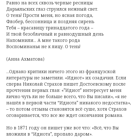
Равно на всех сквозь черные ресницы
Дарьяльских глаз струился нежный свет.
О тень! Прости меня, но ясная погода,
Флобер, бессонница и поздняя сирень
Тебя – красавицу тринадцатого года –
И твой безоблачный и равнодушный день
Напомнили... А мне такого рода
Воспоминанья не к лицу. О тень!
(Анна Ахматова)
...Однако критики ничего этого из французской
литературы не заметили. «Идиот» их озадачил. Если
сперва Николай Страхов пишет Достоевскому после
прочтения первых глав: «”Идиот” интересует меня
лично чуть ли не больше всего, что Вы писали», «я не
нашёл в первой части “Идиота” никакого недостатка»,
– то потом отзывы становятся всё суше, хотя Страхов
оговаривается, что все же ждет окончания романа.
Но в 1871 году он пишет уже вот что: «Всё, что Вы
вложили в “Идиота”, пропало даром».