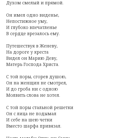
Духом смелый и прямой.
Он имел одно виденье,
Непостижное уму,
И глубоко впечатленье
В сердце врезалось ему.
Путешествуя в Женеву,
На дороге у креста
Видел он Марию Деву,
Матерь Господа Христа.
С той поры, сгорев душою,
Он на женщин не смотрел,
И до гроба ни с одною
Молвить слова не хотел.
С той поры стальной решетки
Он с лица не подымал
И себе на шею четки
Вместо шарфа привязал.