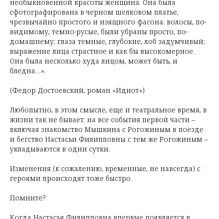
необыкновенной красоты женщина. Она была
сфотографирована в черном шелковом платье,
чрезвычайно простого и изящного фасона: волосы, по-
видимому, темно-русые, были убраны просто, по-
домашнему; глаза темные, глубокие, лоб задумчивый;
выражение лица страстное и как бы высокомерное.
Она была несколько худа лицом, может быть, и
бледна…».
(Федор Достоевский, роман «Идиот»)
Любопытно, в этом смысле, еще и театральное время, в
жизни так не бывает: на все события первой части –
включая знакомство Мышкина с Рогожиным в поезде
и бегство Настасьи Филипповны с тем же Рогожиным –
укладываются в одни сутки.
Изменения (к сожалению, временные, не навсегда) с
героями происходят тоже быстро.
Помните?
Когда Настасья Филипповна впервые появляется в