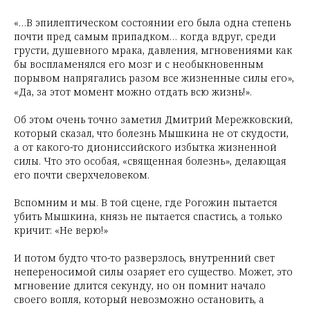
«…В эпилептическом состоянии его была одна степень
почти пред самым припадком… когда вдруг, среди
грусти, душевного мрака, давления, мгновениями как
бы воспламенялся его мозг и с необыкновенным
порывом напрягались разом все жизненные силы его»,
«Да, за этот момент можно отдать всю жизнь!».
Об этом очень точно заметил Дмитрий Мережковский,
который сказал, что болезнь Мышкина не от скудости,
а от какого-то диониссийского избытка жизненной
силы. Что это особая, «священная болезнь», делающая
его почти сверхчеловеком.
Вспомним и мы. В той сцене, где Рогожин пытается
убить Мышкина, князь не пытается спастись, а только
кричит: «Не верю!»
И потом будто что-то разверзлось, внутренний свет
непереносимой силы озаряет его существо. Может, это
мгновение длится секунду, но он помнит начало
своего вопля, который невозможно остановить, а