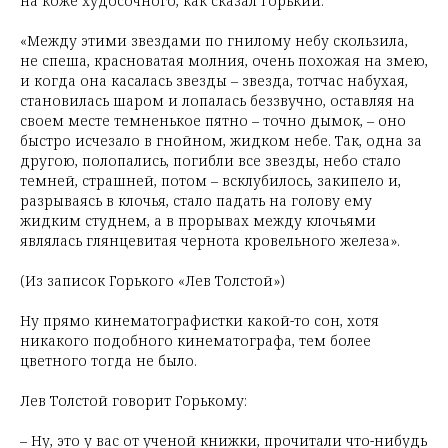
на коже худосочного, как сказал Горький.
«Между этими звездами по гнилому небу скользила,
не спеша, красноватая молния, очень похожая на змею,
и когда она касалась звезды – звезда, тотчас набухая,
становилась шаром и лопалась беззвучно, оставляя на
своем месте темненькое пятно – точно дымок, – оно
быстро исчезало в гнойном, жидком небе. Так, одна за
другою, полопались, погибли все звезды, небо стало
темней, страшней, потом – всклубилось, закипело и,
разрываясь в клочья, стало падать на голову ему
жидким студнем, а в прорывах между клочьями
являлась глянцевитая чернота кровельного железа».
(Из записок Горького «Лев Толстой»)
Ну прямо кинематографистки какой-то сон, хотя
никакого подобного кинематографа, тем более
цветного тогда не было.
Лев Толстой говорит Горькому:
– Ну, это у вас от ученой книжки, прочитали что-нибудь