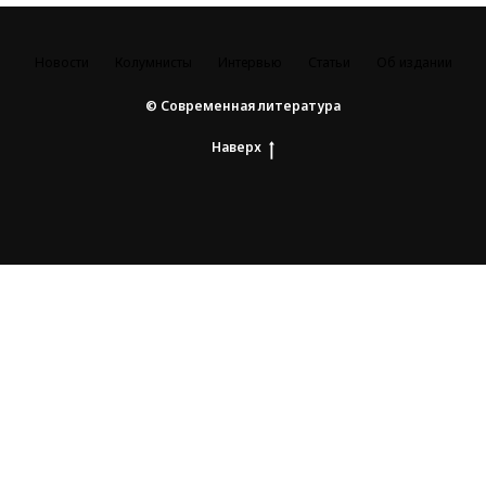
Новости
Колумнисты
Интервью
Статьи
Об издании
© Современная литература
Наверх