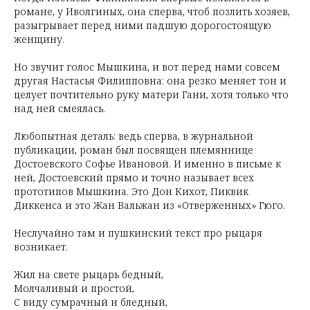
романе, у Иволгиных, она сперва, чтоб позлить хозяев,
разыгрывает перед ними падшую дорогостоящую
женщину.
Но звучит голос Мышкина, и вот перед нами совсем
другая Настасья Филипповна: она резко меняет тон и
целует почтительно руку матери Гани, хотя только что
над ней смеялась.
Любопытная деталь: ведь сперва, в журнальной
публикации, роман был посвящен племяннице
Достоевского Софье Ивановой. И именно в письме к
ней, Достоевский прямо и точно называет всех
прототипов Мышкина. Это Дон Кихот, Пиквик
Диккенса и это Жан Вальжан из «Отверженных» Гюго.
Неслучайно там и пушкинский текст про рыцаря
возникает.
Жил на свете рыцарь бедный,
Молчаливый и простой,
С виду сумрачный и бледный,