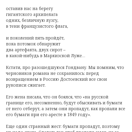
оставив нас на берегу
гигантского архипелага
одних, безличную лузгу,
в тени французистого флага,
и поколений пять пройдёт,
пока потомок обнаружит
два артефакта, двух сирот –
в какой-нибудь в Маркизской Луже…
Кстати, про разошедшуюся Гондвану. Мы помним, что
черновиков романа не сохранилось: перед
возвращением в Россию Достоевский все свои
рукописи сжигает.
Его жена писала, что он боялся, что «на русской
границе его, несомненно, будут обыскивать и бумаги
от него отберут, а затем они пропадут, как пропали все
его бумаги при его аресте в 1849 году»⁠.
Еще один странный жест: бумаги пропадут, поэтому