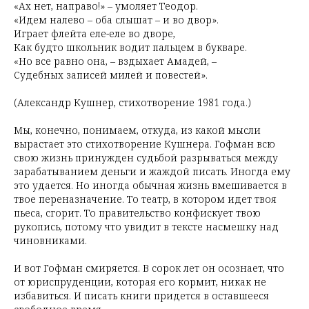
«Ах нет, направо!» – умоляет Теодор.
«Идем налево – оба слышат – и во двор».
Играет флейта еле-еле во дворе,
Как будто школьник водит пальцем в букваре.
«Но все равно она, – вздыхает Амадей, –
Судебных записей милей и повестей».
(Александр Кушнер, стихотворение 1981 года.)
Мы, конечно, понимаем, откуда, из какой мысли
вырастает это стихотворение Кушнера. Гофман всю
свою жизнь принужден судьбой разрываться между
зарабатыванием деньги и жаждой писать. Иногда ему
это удается. Но иногда обычная жизнь вмешивается в
твое переназначение. То театр, в котором идет твоя
пьеса, сгорит. То правительство конфискует твою
рукопись, потому что увидит в тексте насмешку над
чиновниками.
И вот Гофман смиряется. В сорок лет он осознает, что
от юриспруденции, которая его кормит, никак не
избавиться. И писать книги придется в оставшееся