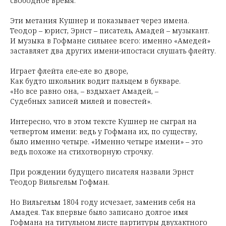
свободное время.
Эти метания Кушнер и показывает через имена.
Теодор – юрист, Эрнст – писатель, Амадей – музыкант.
И музыка в Гофмане сильнее всего: именно «Амедей»
заставляет два других имени-ипостаси слушать флейту.
Играет флейта еле-еле во дворе,
Как будто школьник водит пальцем в букваре.
«Но все равно она, – вздыхает Амадей, –
Судебных записей милей и повестей».
Интересно, что в этом тексте Кушнер не сыграл на
четвертом имени: ведь у Гофмана их, по существу,
было именно четыре. «Именно четыре имени» – это
ведь похоже на стихотворную строчку.
При рождении будущего писателя назвали Эрнст
Теодор Вильгельм Гофман.
Но Вильгельм 1804 году исчезает, заменив себя на
Амадея. Так впервые было записано долгое имя
Гофмана на титульном листе партитуры двухактного