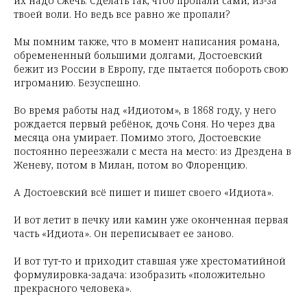
их надо сжечь. Сделать так, чтоб пропали сами, из-за
твоей воли. Но ведь все равно же пропали?
Мы помним также, что в момент написания романа,
обремененный большими долгами, Достоевский
бежит из России в Европу, где пытается побороть свою
игроманию. Безуспешно.
Во время работы над «Идиотом», в 1868 году, у него
рождается первый ребёнок, дочь Соня. Но через два
месяца она умирает. Помимо этого, Достоевские
постоянно переезжали с места на место: из Дрездена в
Женеву, потом в Милан, потом во Флоренцию.
А Достоевский всё пишет и пишет своего «Идиота».
И вот летит в печку или камин уже оконченная первая
часть «Идиота». Он переписывает ее заново.
И вот тут-то и приходит ставшая уже хрестоматийной
формулировка-задача: изобразить «положительно
прекрасного человека».