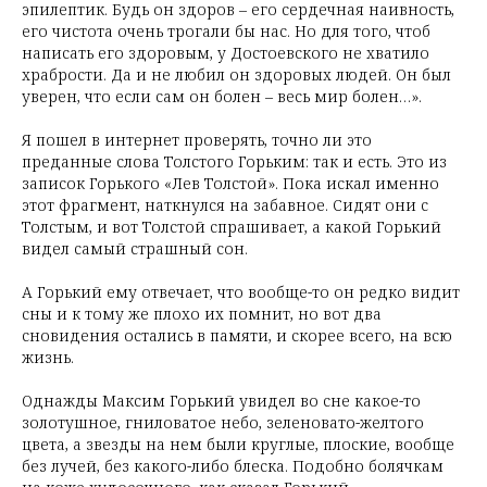
эпилептик. Будь он здоров – его сердечная наивность,
его чистота очень трогали бы нас. Но для того, чтоб
написать его здоровым, у Достоевского не хватило
храбрости. Да и не любил он здоровых людей. Он был
уверен, что если сам он болен – весь мир болен…».
Я пошел в интернет проверять, точно ли это
преданные слова Толстого Горьким: так и есть. Это из
записок Горького «Лев Толстой». Пока искал именно
этот фрагмент, наткнулся на забавное. Сидят они с
Толстым, и вот Толстой спрашивает, а какой Горький
видел самый страшный сон.
А Горький ему отвечает, что вообще-то он редко видит
сны и к тому же плохо их помнит, но вот два
сновидения остались в памяти, и скорее всего, на всю
жизнь.
Однажды Максим Горький увидел во сне какое-то
золотушное, гниловатое небо, зеленовато-желтого
цвета, а звезды на нем были круглые, плоские, вообще
без лучей, без какого-либо блеска. Подобно болячкам