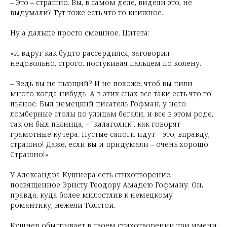
– Это – страшно. Вы, в самом деле, видели это, не
выдумали? Тут тоже есть что-то книжное.
Ну а дальше просто смешное. Цитата:
«И вдруг как будто рассердился, заговорил
недовольно, строго, постукивая пальцем по колену.
– Ведь вы не пьющий? И не похоже, чтоб вы пили
много когда-нибудь. А в этих снах все-таки есть что-то
пьяное. Был немецкий писатель Гофман, у него
ломберные столы по улицам бегали, и все в этом роде,
так он был пьяница, – "калаголик", как говорят
грамотные кучера. Пустые сапоги идут – это, вправду,
страшно! Даже, если вы и придумали – очень хорошо!
Страшно!»
У Александра Кушнера есть стихотворение,
посвященное Эрнсту Теодору Амадею Гофману. Он,
правда, куда более милостлив к немецкому
романтику, нежели Толстой.
Кушнер обыгрывает в своем стихотворении три имени