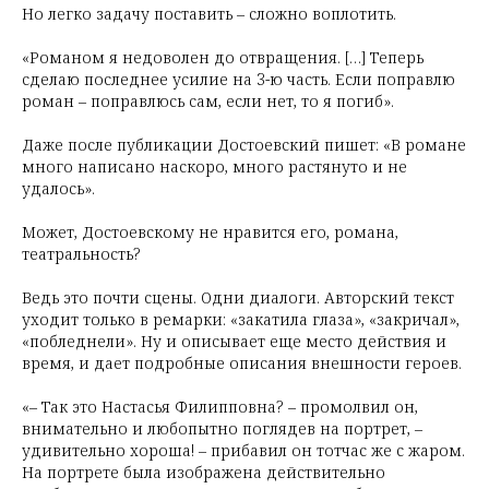
Но легко задачу поставить – сложно воплотить.
«Романом я недоволен до отвращения. […] Теперь
сделаю последнее усилие на 3-ю часть. Если поправлю
роман – поправлюсь сам, если нет, то я погиб»⁠.
Даже после публикации Достоевский пишет: «В романе
много написано наскоро, много растянуто и не
удалось».
Может, Достоевскому не нравится его, романа,
театральность?
Ведь это почти сцены. Одни диалоги. Авторский текст
уходит только в ремарки: «закатила глаза», «закричал»,
«побледнели». Ну и описывает еще место действия и
время, и дает подробные описания внешности героев.
«– Так это Настасья Филипповна? – промолвил он,
внимательно и любопытно поглядев на портрет, –
удивительно хороша! – прибавил он тотчас же с жаром.
На портрете была изображена действительно