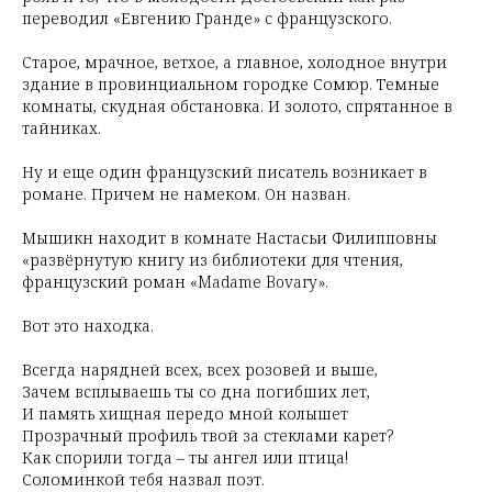
переводил «Евгению Гранде» с французского.
Старое, мрачное, ветхое, а главное, холодное внутри
здание в провинциальном городке Сомюр. Темные
комнаты, скудная обстановка. И золото, спрятанное в
тайниках.
Ну и еще один французский писатель возникает в
романе. Причем не намеком. Он назван.
Мышикн находит в комнате Настасьи Филипповны
«развёрнутую книгу из библиотеки для чтения,
французский роман «Madame Bovary».
Вот это находка.
Всегда нарядней всех, всех розовей и выше,
Зачем всплываешь ты со дна погибших лет,
И память хищная передо мной колышет
Прозрачный профиль твой за стеклами карет?
Как спорили тогда – ты ангел или птица!
Соломинкой тебя назвал поэт.