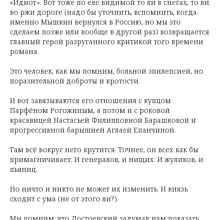
«Идиот». Вот тоже по еле видимой то ли в снегах, то ли
во ржи дороге (надо бы уточнить, вспомнить, когда
именно Мышкин вернулся в Россию, но мы это
сделаем позже или вообще в другой раз) возвращается
главный герой разруганного критикой того времени
романа.
Это человек, как мы помним, больной эпилепсией, но
поразительной доброты и кротости.
И вот завязываются его отношения с купцом
Парфёном Рогожиным, а потом и с роковой
красавицей Настасьей Филипповной Барашковой и
прогрессивной барышней Аглаей Епанчиной.
Там всё вокруг него крутится. Точнее, он всех как бы
примагничивает. И генералов, и нищих. И жуликов, и
пьяниц.
Но ничто и никто не может их изменить. И князь
сходит с ума (не от этого ли?).
Мы помним, что Достоевский задумал нам показать