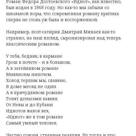
Роман Федора Достоевского «Идиот», как известно,
был издан в 1868 году. Но как-то мы забыли со
школьной поры, что современная роману критика
сперва не столь уж была и восторженной.
Например, поэт-сатирик Дмитрий Минаев как-то
странно, на наш взгляд, сыронизировал над теперь
классическим романом.
У тебя, бедняк, в кармане
Грош в почете – и в большом,
А в затейливом романе
Миллионы нипочем.
Холод терпим мы, славяне,
В доме месяц не один.
А в причудливом романе
Топят деньгами камин.
От Невы и до Кубани
Идиотов жалок век,
«Идиот» же в том романе
Самый умный человек.
Честно говоря, странная реакция. Ну тогда и про