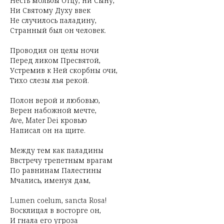
Несть мольбы Отцу, ни Сыну,
Ни Святому Духу ввек
Не случилось паладину,
Странный был он человек.
Проводил он целы ночи
Перед ликом Пресвятой,
Устремив к Ней скорбны очи,
Тихо слезы лья рекой.
Полон верой и любовью,
Верен набожной мечте,
Ave, Mater Dei кровью
Написал он на щите.
Между тем как паладины
Ввстречу трепетным врагам
По равнинам Палестины
Мчались, именуя дам,
Lumen coelum, sancta Rosa!
Восклицал в восторге он,
И гнала его угроза