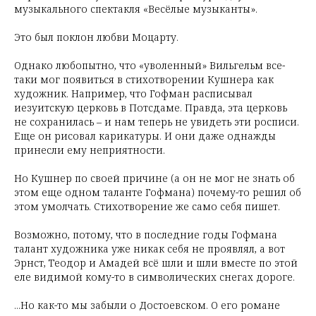
музыкального спектакля «Весёлые музыканты».
Это был поклон любви Моцарту.
Однако любопытно, что «уволенный» Вильгельм все-
таки мог появиться в стихотворении Кушнера как
художник. Например, что Гофман расписывал
иезуитскую церковь в Потсдаме. Правда, эта церковь
не сохранилась – и нам теперь не увидеть эти росписи.
Еще он рисовал карикатуры. И они даже однажды
принесли ему неприятности.
Но Кушнер по своей причине (а он не мог не знать об
этом еще одном таланте Гофмана) почему-то решил об
этом умолчать. Стихотворение же само себя пишет.
Возможно, потому, что в последние годы Гофмана
талант художника уже никак себя не проявлял, а вот
Эрнст, Теодор и Амадей всё шли и шли вместе по этой
еле видимой кому-то в символических снегах дороге.
...Но как-то мы забыли о Достоевском. О его романе