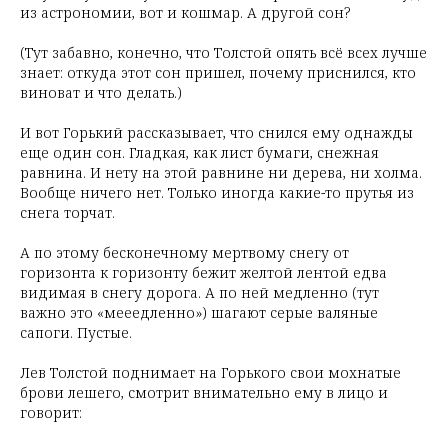
из астрономии, вот и кошмар. А другой сон?
(Тут забавно, конечно, что Толстой опять всё всех лучше
знает: откуда этот сон пришел, почему приснился, кто
виноват и что делать.)
И вот Горький рассказывает, что снился ему однажды
еще один сон. Гладкая, как лист бумаги, снежная
равнина. И нету на этой равнине ни дерева, ни холма.
Вообще ничего нет. Только иногда какие-то прутья из
снега торчат.
А по этому бесконечному мертвому снегу от
горизонта к горизонту бежит желтой лентой едва
видимая в снегу дорога. А по ней медленно (тут
важно это «мееедленно») шагают серые валяные
сапоги. Пустые.
Лев Толстой поднимает на Горького свои мохнатые
брови лешего, смотрит внимательно ему в лицо и
говорит: