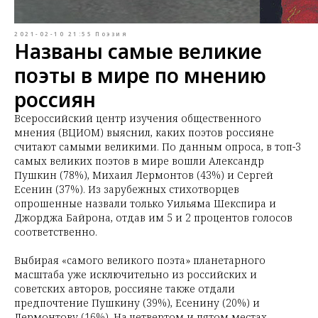
2021-02-10 21:55
Поэзия
Названы самые великие
поэты в мире по мнению
россиян
Всероссийский центр изучения общественного
мнения (ВЦИОМ) выяснил, каких поэтов россияне
считают самыми великими. По данным опроса, в топ-3
самых великих поэтов в мире вошли Александр
Пушкин (78%), Михаил Лермонтов (43%) и Сергей
Есенин (37%). Из зарубежных стихотворцев
опрошенные назвали только Уильяма Шекспира и
Джорджа Байрона, отдав им 5 и 2 процентов голосов
соответственно.
Выбирая «самого великого поэта» планетарного
масштаба уже исключительно из российских и
советских авторов, россияне также отдали
предпочтение Пушкину (39%), Есенину (20%) и
Лермонтову (16%). На четвертом и пятом местах