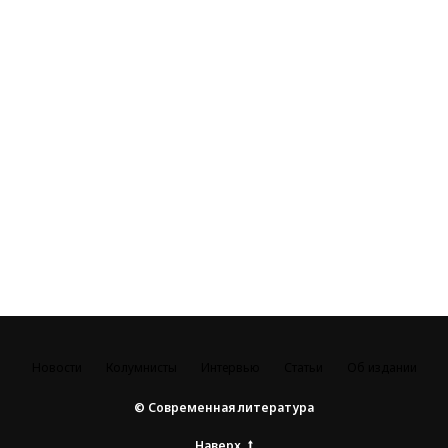
Новости
Колумнисты
Интервью
Статьи
Об издании
© Современная литература
Наверх