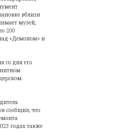
нумент
чановке вблизи
нимает музей,
ло 200
 над «Демоном» и
я со дня его
анитном
ицерском
одитель
в сообщил, что
емонта
023 годах также