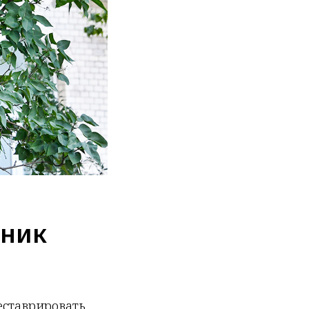
тник
еставрировать