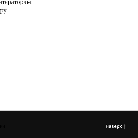
итераторам:
дру
ии
Наверх