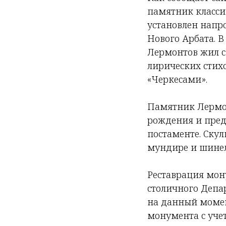
памятник класси
установлен напр
Нового Арбата. В
Лермонтов жил с 
лирических стих
«Черкесами».
Памятник Лермонт
рождения и пред
постаменте. Ску
мундире и шинели
Реставрация мон
столичного Депа
на данный момен
монумента с учет