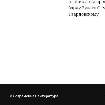
планируется про
барду Булату Ок
Твардовскому.
© Современная литература
Н