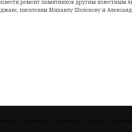
извести ремонт памятников другим известным л
уджаве, писателям Михаилу Шолохову и Алексан
овости
Колумнисты
Интервью
Статьи
Об издан