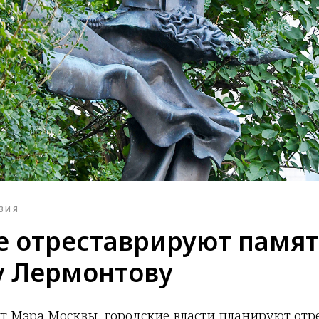
ЗИЯ
е отреставрируют памя
 Лермонтову
йт Мэра Москвы, городские власти планируют отр