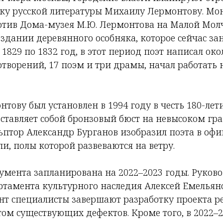
ку русской литературы Михаилу Лермонтову. Мо
отив Дома-музея М.Ю. Лермонтова на Малой Мол
 здании деревянного особняка, которое сейчас за
1829 по 1832 год, в этот период поэт написал око
отворений, 17 поэм и три драмы, начал работать
ову был установлен в 1994 году в честь 180-лети
ставляет собой бронзовый бюст на невысоком гр
льптор Александр Бурганов изобразил поэта в оф
, полы которой развеваются на ветру.
умента запланирована на 2022–2023 годы. Руков
ртамента культурного наследия Алексей Емельяно
т специалисты завершают разработку проекта р
ом существующих дефектов. Кроме того, в 2022–2