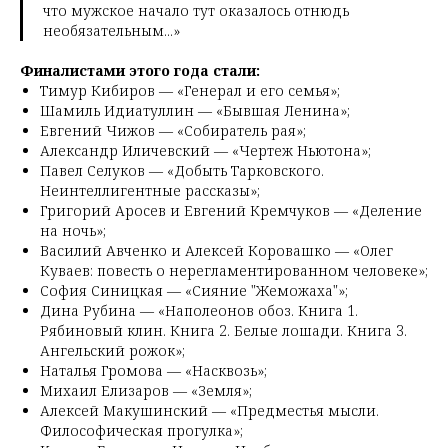
что мужское начало тут оказалось отнюдь
необязательным...»
Финалистами этого года стали:
Тимур Кибиров — «Генерал и его семья»;
Шамиль Идиатуллин — «Бывшая Ленина»;
Евгений Чижов — «Собиратель рая»;
Александр Иличевский — «Чертеж Ньютона»;
Павел Селуков — «Добыть Тарковского.
Неинтеллигентные рассказы»;
Григорий Аросев и Евгений Кремчуков — «Деление
на ночь»;
Василий Авченко и Алексей Коровашко — «Олег
Куваев: повесть о нерегламентированном человеке»;
София Синицкая — «Сияние "Жеможаха"»;
Дина Рубина — «Наполеонов обоз. Книга 1.
Рябиновый клин. Книга 2. Белые лошади. Книга 3.
Ангельский рожок»;
Наталья Громова — «Насквозь»;
Михаил Елизаров — «Земля»;
Алексей Макушинский — «Предместья мысли.
Философическая прогулка»;