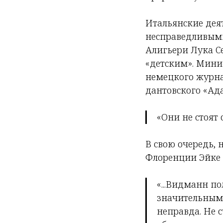
Итальянские дея
несправедливыми
Алигьери Лука С
«детским». Мини
немецкого журнал
дантовского «Ада
«Они не стоят 
В свою очередь,
Флоренции Эйке
«...Видманн п
значительным,
неправда. Не 