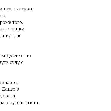
м итальянского
тна
роме того,
ные оценки
спира, не
ем Данте с его
уть суду с
личается
о Данте в
уров, а
ом о путешествии