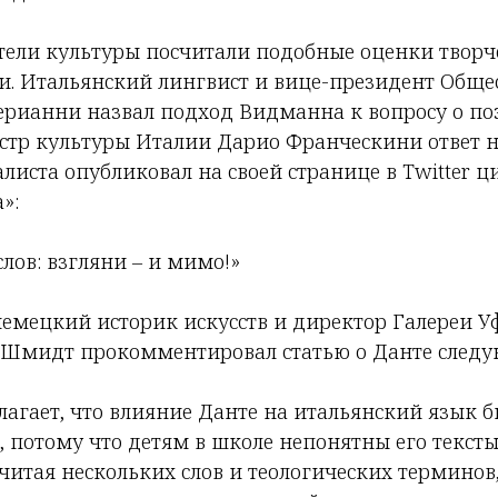
тели культуры посчитали подобные оценки творч
. Итальянский лингвист и вице-президент Обще
ерианни назвал подход Видманна к вопросу о по
стр культуры Италии Дарио Франческини ответ н
иста опубликовал на своей странице в Twitter ци
»:
слов: взгляни – и мимо!»
 немецкий историк искусств и директор Галереи 
 Шмидт прокомментировал статью о Данте след
олагает, что влияние Данте на итальянский язык 
 потому что детям в школе непонятны его тексты
считая нескольких слов и теологических терминов