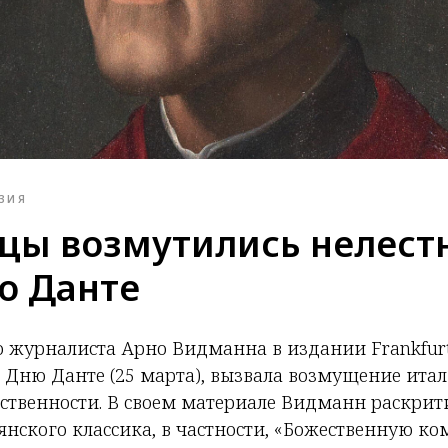
ЗИЯ
цы возмутились нелест
 о Данте
о журналиста Арно Видманна в издании Frankfurt
 Дню Данте (25 марта), вызвала возмущение ита
ственности. В своем материале Видманн раскрит
янского классика, в частности, «Божественную ко