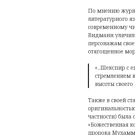
По мнению журна
литературного я
современному чит
Видманн уличил 
персонажам своей
отягощенное мор
«...Шекспир с 
стремлением вы
высоты своего 
Также в своей ст
оригинальностью.
частности) была
«Божественная к
пророка Мухамма