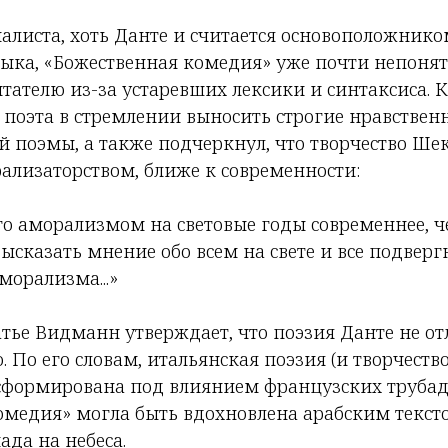
листа, хоть Данте и считается основоположнико
зыка, «Божественная комедия» уже почти непоня
ателю из-за устаревших лексики и синтаксиса. К
поэта в стремлении выносить строгие нравствен
 поэмы, а также подчеркнул, что творчество Шек
ализаторством, ближе к современности:
его аморализмом на световые годы современнее, ч
сказать мнение обо всем на свете и все подвергн
морализма...»
атье Видманн утверждает, что поэзия Данте не от
 По его словам, итальянская поэзия (и творчеств
 сформирована под влиянием французских трубад
омедия» могла быть вдохновлена арабским текст
да на небеса.