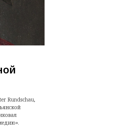
ной
er Rundschau,
льянской
иковал
медию».