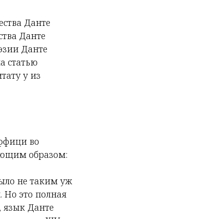
ества Данте
ства Данте
эзии Данте
а статью
тату у из
Уффици во
ующим образом:
было не таким уж
. Но это полная
, язык Данте