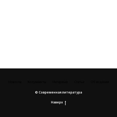
Новости
Колумнисты
Интервью
Статьи
Об издании
© Современная литература
Наверх