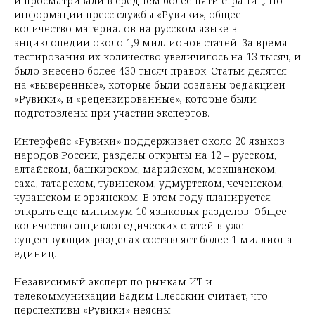
и просматривали в среднем более пяти страниц. По
информации пресс-службы «Рувики», общее
количество материалов на русском языке в
энциклопедии около 1,9 миллионов статей. За время
тестирования их количество увеличилось на 13 тысяч, и
было внесено более 430 тысяч правок. Статьи делятся
на «выверенные», которые были созданы редакцией
«Рувики», и «рецензированные», которые были
подготовлены при участии экспертов.
Интерфейс «Рувики» поддерживает около 20 языков
народов России, разделы открыты на 12 – русском,
алтайском, башкирском, марийском, мокшанском,
саха, татарском, тувинском, удмуртском, чеченском,
чувашском и эрзянском. В этом году планируется
открыть еще минимум 10 языковых разделов. Общее
количество энциклопедических статей в уже
существующих разделах составляет более 1 миллиона
единиц.
Независимый эксперт по рынкам ИТ и
телекоммуникаций Вадим Плесский считает, что
перспективы «Рувики» неясны: