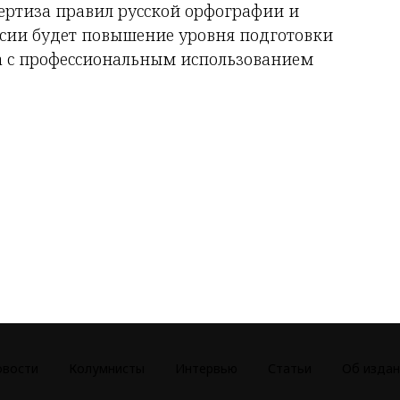
ертиза правил русской орфографии и
сии будет повышение уровня подготовки
на с профессиональным использованием
овости
Колумнисты
Интервью
Статьи
Об издан