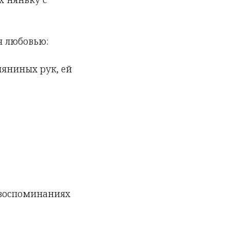
я любовью:
 няниных рук, ей
в воспоминаниях