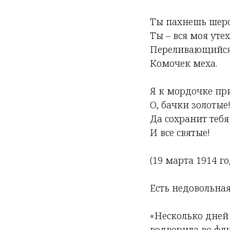
Ты пахнешь шерс
Ты – вся моя утех
Переливающийс
Комочек меха.
Я к мордочке пр
О, бачки золотые!
Да сохранит тебя
И все святые!
(19 марта 1914 го
Есть недовольна
«Несколько дней 
водворила во фл