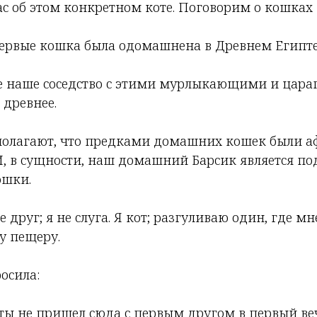
с об этом конкретном коте. Поговорим о кошках 
впервые кошка была одомашнена в Древнем Египте
ле наше соседство с этими мурлыкающими и ца
 древнее.
полагают, что предками домашних кошек были 
И, в сущности, наш домашний Барсик является п
ошки.
не друг; я не слуга. Я кот; разгуливаю один, где мн
у пещеру.
осила:
 ты не пришел сюда с первым другом в первый ве