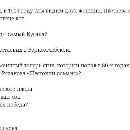
, в 1914 году. Мы видим двух женщин, Цветаева 
плече кот.
тот самый Кусака?
ветаевых в Борисоглебском.
менитый теперь стих, который попал в 80-х года
м Рязанова «Жестокий романс»?
евого пледа
ваю сон.
ья победа? –
 снова,