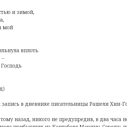
тью и зимой,
а,
я мой
ильнула вплоть.
 –
 Господь
д)
я запись в дневнике писательницы Рашели Хин-Г
тому назад, никого не предупредив, в два часа н
игеле прибывших из Коктебеля Марину, Сережу, и