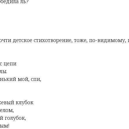
обедила ль?
почти детское стихотворение, тоже, по-видимому,
с цепи
лы.
нький мой, спи,
жевый клубок
елом,
й голубок,
лым!