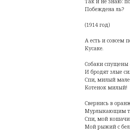
Так и не знаю: п
Побеждена ль?
(1914 год)
А есть и совсем 
Кусаке.
Собаки спущены 
И бродят злые си
Спи, милый мале
Котенок милый!
Свернись в оран
Мурлыкающим т
Спи, мой кошачи
Мой рыжий с бе