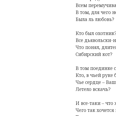
Всем перемучива
В том, для чего н
Была ль любовь?
Кто был охотник?
Все дьявольски-н
Что понял, длит
Сибирский кот?
В том поединке 
Кто, в чьей руке
Чье сердце – Ваш
Летело вскачь?
И все-таки – что 
Чего так хочется