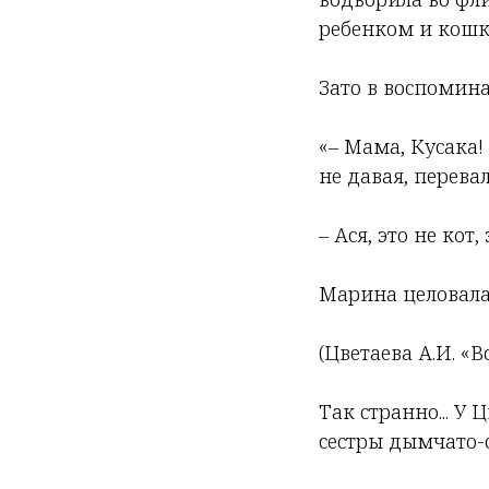
ребенком и кошк
Зато в воспомин
«– Мама, Кусака!
не давая, перева
– Ася, это не кот,
Марина целовала 
(Цветаева А.И. «
Так странно... У
сестры дымчато-