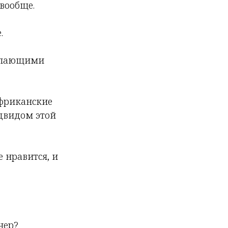
вообще.
.
рапающими
африканские
одвидом этой
е нравится, и
чер?