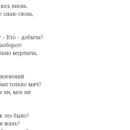
юсь вновь.
е знаю слова,
 – Кто – добыча?
аоборот!
ельно мурлыча,
своеволий
 был только мяч?
е ли, мое ли
ж это было?
 и жаль?