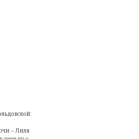
ольдовской:
очи – Лиля
х няньку с