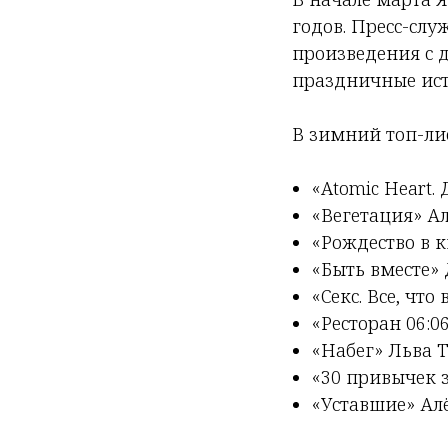
годов. Пресс-слу
произведения с
праздничные ист
В зимний топ-ли
«Atomic Heart. 
«Вегетация» Ал
«Рождество в 
«Быть вместе» 
«Секс. Все, что
«Ресторан 06:
«Набег» Льва Т
«30 привычек 
«Уставшие» Ал