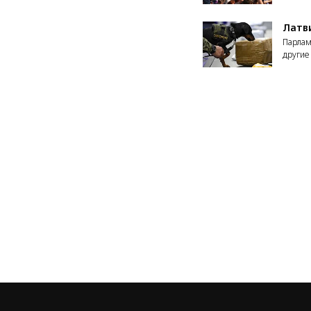
Латви
Парлам
другие