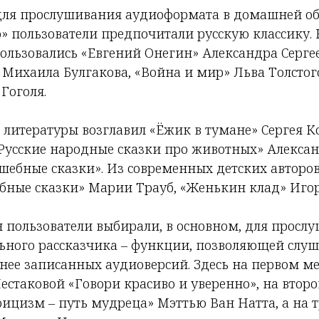
 для прослушивания аудиоформата в домашней об
» пользователи предпочитали русскую классику.
ользовались «Евгений Онегин» Александра Серг
 Михаила Булгакова, «Война и мир» Льва Толстог
Гоголя.
 литературы возглавил «Ёжик в тумане» Сергея К
Русские народные сказки про животных» Алекса
шебные сказки». Из современных детских авторов
бные сказки» Марии Трауб, «Женькин клад» Игор
пользователи выбирали, в основном, для просл
ьного рассказчика – функции, позволяющей слуш
нее записанных аудиоверсий. Здесь на первом ме
стаковой «Говори красиво и уверенно», на второ
оицизм – путь мудреца» Мэттью Ван Натта, а на 