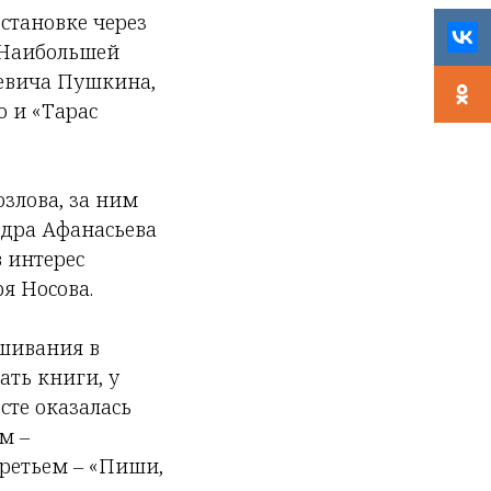
становке через
 Наибольшей
еевича Пушкина,
о и «Тарас
озлова, за ним
ндра Афанасьева
 интерес
я Носова.
ушивания в
ать книги, у
сте оказалась
м –
третьем – «Пиши,