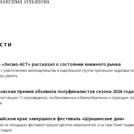
Максима Ильяхова.
сти
а «Эксмо-АСТ» рассказал о состоянии книжного рынка
и с ужесточением законодательства в издательской группе произошли кадровые и
сь уволить
ровская премия объявила полуфиналистов сезона 2026 года
-лист вошли 13 произведений, опубликованных в Великобритании и Ирландии, ла
е
тайском крае завершился фестиваль «Шукшинские дни»
ней на площадках фестиваля прошли десятки мероприятий, а на горе Пикет подв
стиваля