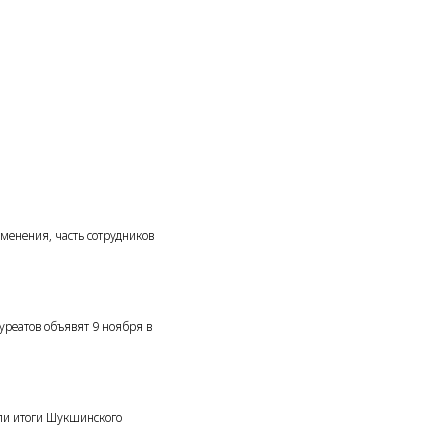
зменения, часть сотрудников
уреатов объявят 9 ноября в
ели итоги Шукшинского