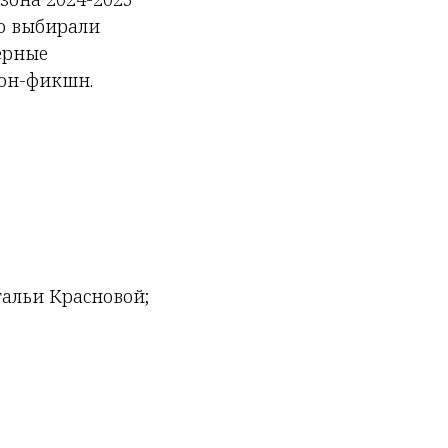
го выбирали
ерные
нон-фикшн.
атальи Красновой;