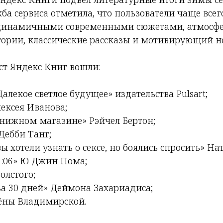
жба сервиса отметила, что пользователи чаще все
 динамичными современными сюжетами, атмосф
ории, классические рассказы и мотивирующий 
ст Яндекс Книг вошли:
Далекое светлое будущее» издательства Pulsart;
ексея Иванова;
книжном магазине» Рэйчел Бертон;
Дебби Танг;
 вы хотели узнать о сексе, но боялись спросить» Н
06:06» Ю Джин Пома;
олстого;
за 30 дней» Деймона Захариадиса;
ёны Владимирской.