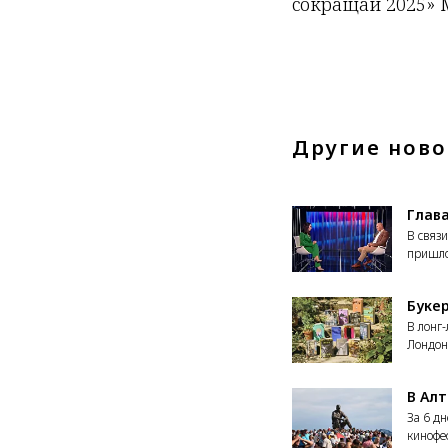
сокращай 2025» 
Другие ново
Глав
В связ
пришло
Буке
В лонг
Лондон
В Ал
За 6 д
кинофе