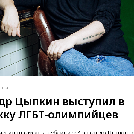
РОЗА
др Цыпкин выступил в
ку ЛГБТ-олимпийцев
йский писатель и публицист Александр Цыпкин р