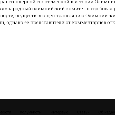
трансгендерной спортсменкой в истории Олимпий
еждународный олимпийский комитет потребовал 
порт», осуществляющей трансляцию Олимпийски
и, однако ее представители от комментариев отк
овости
Колумнисты
Интервью
Статьи
Об издан