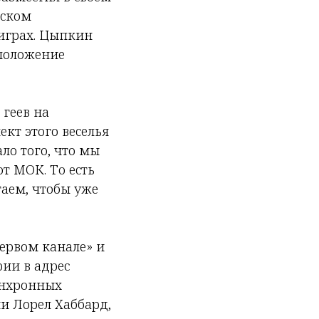
йском
играх. Цыпкин
 положение
 геев на
кт этого веселья
ло того, что мы
от МОК. То есть
аем, чтобы уже
ервом канале» и
ии в адрес
инхронных
и Лорел Хаббард,