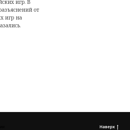
ских игр. В
разъяснений от
х игр на
азались.
ии
Наверх