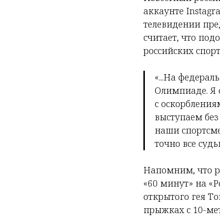
аккаунте Instagr
телевидении пре
считает, что по
российских спор
«...На федера
Олимпиаде. Я 
с оскорбления
выступаем без 
наши спортсме
точно все судь
Напомним, что р
«60 минут» на «
открытого гея Т
прыжках с 10-ме