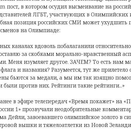
am пост, в котором осудил высмеивание на росси
дставителей ЛГБТ, участвующих в Олимпийских 
добная позиция российских СМИ может ухудшить
тсменов на Олимпиаде:
льных каналах вдоволь побалаганили относительно
оставлю за скобками морально-нравственный аспе
ми. Меня изумляет другое. ЗАЧЕМ? То есть нам ма
флага и названия? Разумеется, тут же прилетело 
ны бьются за медали, а мы им так изящно помог
и были против них. Рейтинги такие рейтинги...»
анее в эфире телепередач «Время покажет» на «П
России 1» прозвучали неодобрительные комментар
ома Дейли, завоевавшего олимпийское золото в с
тровой вышки и тяжелоатлетки из Новой Зеланди