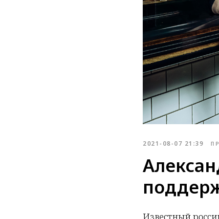
2021-08-07 21:39
П
Алексан
поддерж
Известный росси