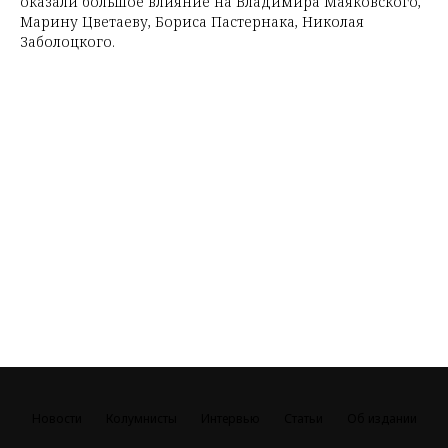
оказали большое влияние на Владимира Маяковского,
Марину Цветаеву, Бориса Пастернака, Николая
Заболоцкого.
Новости
Колумнисты
Интервью
Статьи
Об издании