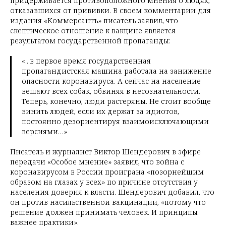
придерживается противоположного мнения о людях,
отказавшихся от прививки. В своем комментарии для
издания «Коммерсантъ» писатель заявил, что
скептическое отношение к вакцине является
результатом государственной пропаганды:
«...в первое время государственная
пропагандистская машина работала на занижение
опасности коронавируса. А сейчас на население
вешают всех собак, обвиняя в несознательности.
Теперь, конечно, люди растеряны. Не стоит вообще
винить людей, если их держат за идиотов,
постоянно дезориентируя взаимоисключающими
версиями…»
Писатель и журналист Виктор Шендерович в эфире
передачи «Особое мнение» заявил, что война с
коронавирусом в России проиграна «позорнейшим
образом на глазах у всех» по причине отсутствия у
населения доверия к власти. Шендерович добавил, что
он против насильственной вакцинации, «потому что
решение должен принимать человек. И принципы
важнее практики».