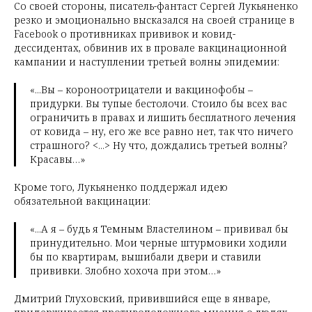
Со своей стороны, писатель-фантаст Сергей Лукьяненко
резко и эмоционально высказался на своей странице в
Facebook о противниках прививок и ковид-
дессидентах, обвинив их в провале вакцинационной
кампании и наступлении третьей волны эпидемии:
«...Вы – короноотрицатели и вакцинофобы –
придурки. Вы тупые бестолочи. Стоило бы всех вас
ограничить в правах и лишить бесплатного лечения
от ковида – ну, его же все равно нет, так что ничего
страшного? <...> Ну что, дождались третьей волны?
Красавы…»
Кроме того, Лукьяненко поддержал идею
обязательной вакцинации:
«...А я – будь я Темным Властелином – прививал бы
принудительно. Мои черные штурмовики ходили
бы по квартирам, вышибали двери и ставили
прививки. Злобно хохоча при этом…»
Дмитрий Глуховский, привившийся еще в январе,