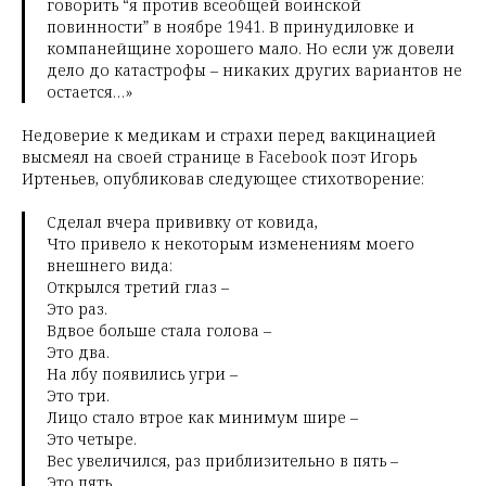
говорить “я против всеобщей воинской
повинности” в ноябре 1941. В принудиловке и
компанейщине хорошего мало. Но если уж довели
дело до катастрофы – никаких других вариантов не
остается…»
Недоверие к медикам и страхи перед вакцинацией
высмеял на своей странице в Facebook поэт Игорь
Иртеньев, опубликовав следующее стихотворение:
Сделал вчера прививку от ковида,
Что привело к некоторым изменениям моего
внешнего вида:
Открылся третий глаз –
Это раз.
Вдвое больше стала голова –
Это два.
На лбу появились угри –
Это три.
Лицо стало втрое как минимум шире –
Это четыре.
Вес увеличился, раз приблизительно в пять –
Это пять.