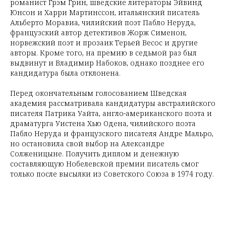
романист Грэм Грин, шведские литераторы Эйвинд
Юнсон и Харри Мартинссон, итальянский писатель
Альберто Моравиа, чилийский поэт Пабло Неруда,
французский автор детективов Жорж Сименон,
норвежский поэт и прозаик Терьей Весос и другие
авторы. Кроме того, на премию в седьмой раз был
выдвинут и Владимир Набоков, однако позднее его
кандидатура была отклонена.
Перед окончательным голосованием Шведская
академия рассматривала кандидатуры австралийского
писателя Патрика Уайта, англо-американского поэта и
драматурга Уистена Хью Одена, чилийского поэта
Пабло Неруда и французского писателя Андре Мальро,
но остановила свой выбор на Александре
Солженицыне. Получить диплом и денежную
составляющую Нобелевской премии писатель смог
только после высылки из Советского Союза в 1974 году.