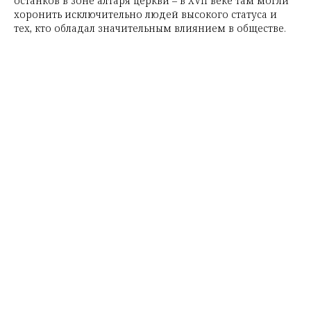
останков в зоне алтаря церкви – в XVII веке там могли
хоронить исключительно людей высокого статуса и
тех, кто обладал значительным влиянием в обществе.