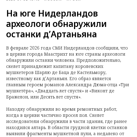
На юге Нидерландов
археологи обнаружили
останки д’Артаньяна
В феврале 2026 года СМИ Нидерландов сообщили, что
в церкви города Маастрихт на юге страны археологи
обнаружили останки человека. Предположительно,
скелет принадлежит капитану королевских
мушкетеров Шарлю де Баца де Кастельмору,
известному как д’Артаньян. Его образ является
главным героем романов Александра Дюма-отца «Три
мушкетёра», «Двадцать лет спустя» и «Виконт де
Бражелон, или Десять лет спустя».
Находку обнаружили во время ремонтных работ,
когда в церкви частично просел пол. Скелет
исследователи обнаружили в части здания, где ранее
находился алтарь. В области грудной клетки останков
выявили фрагменты мушкетной пули, а недалеко от