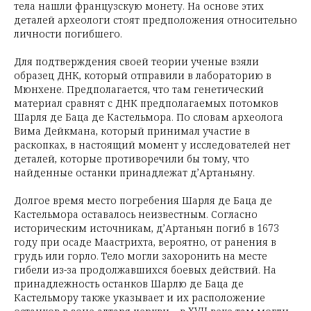
тела нашли французскую монету. На основе этих
деталей археологи стоят предположения относительно
личности погибшего.
Для подтверждения своей теории ученые взяли
образец ДНК, который отправили в лабораторию в
Мюнхене. Предполагается, что там генетический
материал сравнят с ДНК предполагаемых потомков
Шарля де Баца де Кастельмора. По словам археолога
Вима Дейкмана, который принимал участие в
раскопках, в настоящий момент у исследователей нет
деталей, которые противоречили бы тому, что
найденные останки принадлежат д’Артаньяну.
Долгое время место погребения Шарля де Баца де
Кастельмора оставалось неизвестным. Согласно
историческим источникам, д’Артаньян погиб в 1673
году при осаде Маастрихта, вероятно, от ранения в
грудь или горло. Тело могли захоронить на месте
гибели из-за продолжавшихся боевых действий. На
принадлежность останков Шарлю де Баца де
Кастельмору также указывает и их расположение