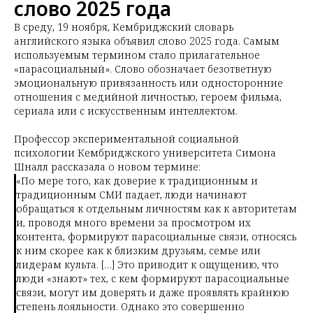
слово 2025 года
В среду, 19 ноября, Кембриджский словарь
английского языка объявил слово 2025 года. Самым
используемым термином стало прилагательное
«парасоциальный». Слово обозначает безответную
эмоциональную привязанность или односторонние
отношения с медийной личностью, героем фильма,
сериала или с искусственным интеллектом.
Профессор экспериментальной социальной
психологии Кембриджского университета Симона
Шналл рассказала о новом термине:
«По мере того, как доверие к традиционным и
традиционным СМИ падает, люди начинают
обращаться к отдельным личностям как к авторитетам
и, проводя много времени за просмотром их
контента, формируют парасоциальные связи, относясь
к ним скорее как к близким друзьям, семье или
лидерам культа. […] Это приводит к ощущению, что
люди «знают» тех, с кем формируют парасоциальные
связи, могут им доверять и даже проявлять крайнюю
степень лояльности. Однако это совершенно