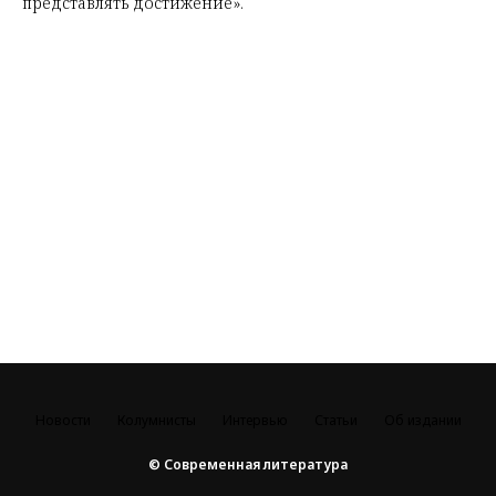
представлять достижение».
Новости
Колумнисты
Интервью
Статьи
Об издании
© Современная литература