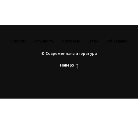
Новости
Колумнисты
Интервью
Статьи
Об издании
© Современная литература
Наверх