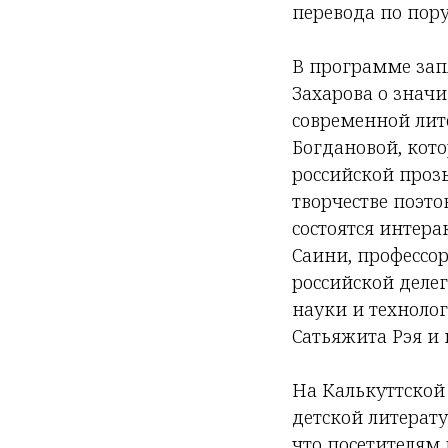
перевода по по
В программе зап
Захарова о знач
современной лите
Богдановой, кот
российской прозы
творчестве поэт
состоятся интер
Саини, профессо
российской деле
науки и техноло
Сатьяжита Рэя и
На Калькуттской
детской литерат
что посетителям