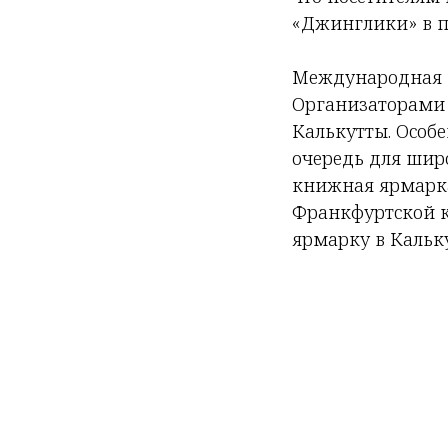
«Джинглики» в п
Международная К
Организаторами 
Калькутты. Особе
очередь для шир
книжная ярмарка
Франкфуртской 
ярмарку в Кальку