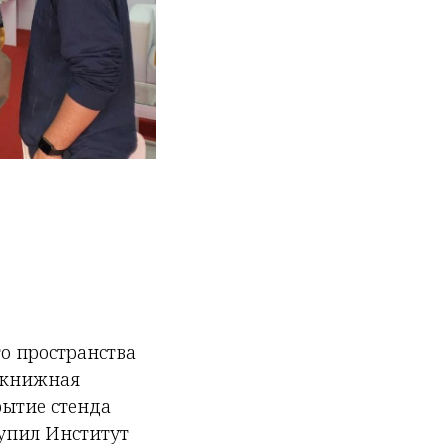
го пространства
 книжная
рытие стенда
тупил Институт