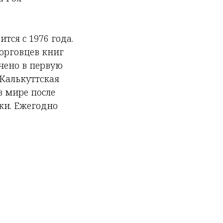
ся с 1976 года.
орговцев книг
ачено в первую
 Калькуттская
в мире после
и. Ежегодно