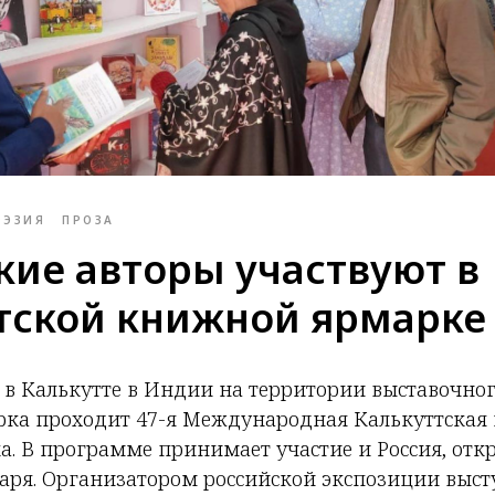
ОЭЗИЯ
ПРОЗА
кие авторы участвуют в
тской книжной ярмарке
я в Калькутте в Индии на территории выставочно
рка проходит 47-я Международная Калькуттская
а. В программе принимает участие и Россия, отк
нваря. Организатором российской экспозиции выс