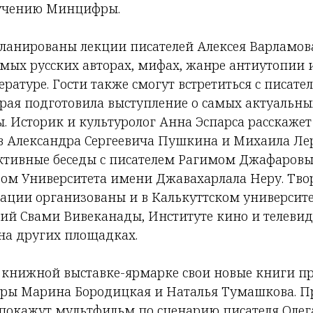
ручению Минцифры.
ланированы лекции писателей Алексея Варламов
имых русских авторах, мифах, жанре антиутопии 
ратуре. Гости также смогут встретиться с писат
орая подготовила выступление о самых актуальны
. Историк и культуролог Анна Эспарса расскажет
ов Александра Сергеевича Пушкина и Михаила Ле
активные беседы с писателем Рагимом Джафаровы
ром Университета имени Джавахарлала Неру. Тво
гации организованы и в Калькуттском университе
гий Свами Вивеканады, Институте кино и телеви
 на других площадках.
 книжной выставке-ярмарке свои новые книги п
уры Марина Бородицкая и Наталья Тумашкова. Пр
 покажут мультфильм по сценарию писателя Олег