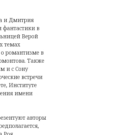
а и Дмитрия
и фантастики в
ельницей Верой
х темах
 о романтизме в
рмонтова. Также
м и с Сону
рческие встречи
те, Институте
дения имени
резентуют авторы
едполагается,
а Роя