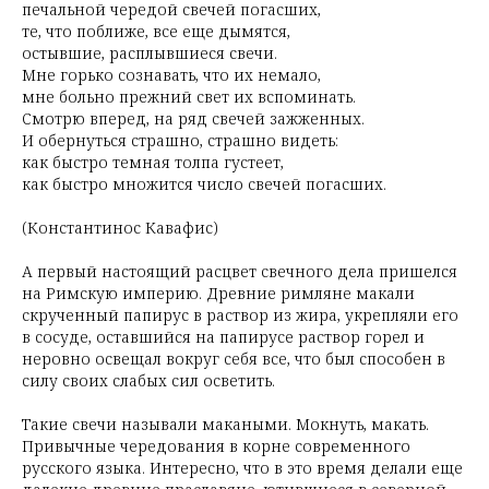
печальной чередой свечей погасших,
те, что поближе, все еще дымятся,
остывшие, расплывшиеся свечи.
Мне горько сознавать, что их немало,
мне больно прежний свет их вспоминать.
Смотрю вперед, на ряд свечей зажженных.
И обернуться страшно, страшно видеть:
как быстро темная толпа густеет,
как быстро множится число свечей погасших.
(Константинос Кавафис)
А первый настоящий расцвет свечного дела пришелся
на Римскую империю. Древние римляне макали
скрученный папирус в раствор из жира, укрепляли его
в сосуде, оставшийся на папирусе раствор горел и
неровно освещал вокруг себя все, что был способен в
силу своих слабых сил осветить.
Такие свечи называли макаными. Мокнуть, макать.
Привычные чередования в корне современного
русского языка. Интересно, что в это время делали еще