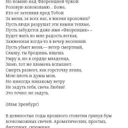
Но помню над Флоренцией чужой
Розовую колокольню… Боже,
Кто ее затеплил пред Тобой
За меня, за всех нас, в жизни прохожих?
Пусть люди разрушат эти камни теплые,
Пусть забудется даже имя «Флоренция»
–
Будет жить во мне радость легкая,
Зажженная когда-то в вечер весенний.
Пусть убьют меня,— ветер смертный,
Слышу, ты бродишь, ищешь.
Умру я, но в сердце младенца,
Знаю, тот же пламень вспыхнет.
Смерть развеет, как горсточку пепла,
Мою плоть и думы мои,
Но никогда никакому ветру
Не задуть тебя, свеча Любви!
Это точно: не задуть.
(Илья Эренбург)
В девяностые годы прошлого столетия грянул бум
всевозможных свечей. Ароматических, простых,
фигурных, скромных.