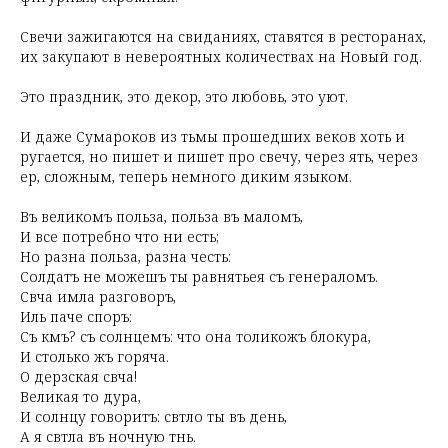
Свечи зажигаются на свиданиях, ставятся в ресторанах,
их закупают в невероятных количествах на Новый год.
Это праздник, это декор, это любовь, это уют.
И даже Сумароков из тьмы прошедших веков хоть и
ругается, но пишет и пишет про свечу, через ять, через
ер, сложным, теперь немного диким языком.
Въ великомъ польза, польза въ маломъ,
И все потребно что ни есть;
Но разна польза, разна честь:
Солдатъ не можешъ ты равнятьея съ генераломъ.
Свѣча имѣла разговоръ,
Иль паче споръ:
Съ кѣмъ? съ солнцемъ: что она толикожъ бѣлокура,
И столько жъ горяча.
О дерзская свѣча!
Великая то дура,
И солнцу говоритъ: свѣтло ты въ день,
А я свѣтла въ ночную тѣнь.