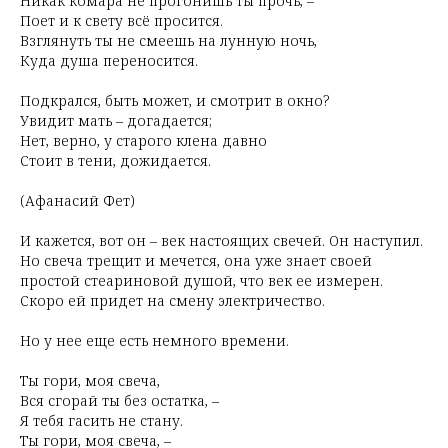
Никак комара не прогонишь ты прочь, –
Поет и к свету всё просится.
Взглянуть ты не смеешь на лунную ночь,
Куда душа переносится.
Подкрался, быть может, и смотрит в окно?
Увидит мать – догадается;
Нет, верно, у старого клена давно
Стоит в тени, дожидается.
(Афанасий Фет)
И кажется, вот он – век настоящих свечей. Он наступил.
Но свеча трещит и мечется, она уже знает своей
простой стеариновой душой, что век ее измерен.
Скоро ей придет на смену электричество.
Но у нее еще есть немного времени.
Ты гори, моя свеча,
Вся сгорай ты без остатка, –
Я тебя гасить не стану.
Ты гори, моя свеча, –