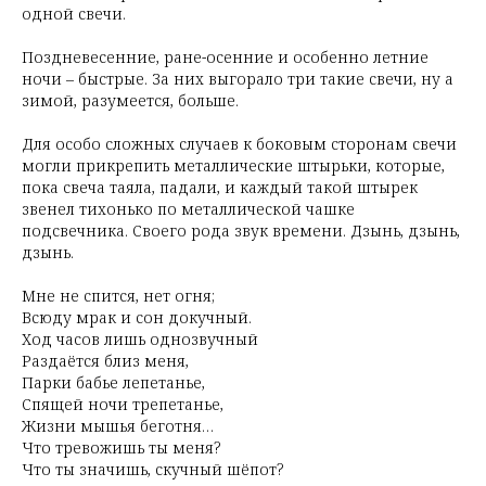
одной свечи.
Поздневесенние, ране-осенние и особенно летние
ночи – быстрые. За них выгорало три такие свечи, ну а
зимой, разумеется, больше.
Для особо сложных случаев к боковым сторонам свечи
могли прикрепить металлические штырьки, которые,
пока свеча таяла, падали, и каждый такой штырек
звенел тихонько по металлической чашке
подсвечника. Своего рода звук времени. Дзынь, дзынь,
дзынь.
Мне не спится, нет огня;
Всюду мрак и сон докучный.
Ход часов лишь однозвучный
Раздаётся близ меня,
Парки бабье лепетанье,
Спящей ночи трепетанье,
Жизни мышья беготня…
Что тревожишь ты меня?
Что ты значишь, скучный шёпот?