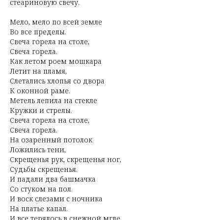
стеариновую свечу.
Мело, мело по всей земле
Во все пределы.
Свеча горела на столе,
Свеча горела.
Как летом роем мошкара
Летит на пламя,
Слетались хлопья со двора
К оконной раме.
Метель лепила на стекле
Кружки и стрелы.
Свеча горела на столе,
Свеча горела.
На озаренный потолок
Ложились тени,
Скрещенья рук, скрещенья ног,
Судьбы скрещенья.
И падали два башмачка
Со стуком на пол.
И воск слезами с ночника
На платье капал.
И все терялось в снежной мгле