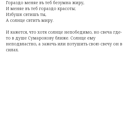
Гораздо меняе въ тебѣ безумна жиру,
И меняе въ тебѣ гораздо красоты;
Избушкѣ свѣтишъ ты,
А солнце свѣтитъ миру.
И кажется, что хотя солнце непобедимо, но свеча где-
то в душе Сумарокову ближе. Солнце ему
неподвластно, а зажечь или потушить свою свечу он в
силах.