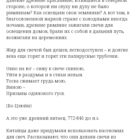
далекие древние праславяне, ютившиеся в северной
стороне, о которой ни слуху ни духу не было
римлянам? Как освещали свои землянки? А вот там, в
благословенной жаркой стране с холодными иногда
ночами, древние римляне зажигали свечи для
освещения домов, брали их с собой в дальний путь,
возжигали на церемониях.
Жир для свечей был дешев, легкодоступен – и долгие
века еще горят и горят эти папирусные трубочки.
Окно на юг – сижу к свече спиною,
Уйти в раздумья и в стихи нельзя.
Тоска сжимает грудь мою,
Виною –
Призывы одинокого гуся.
(Бо Цзюйи)
А это уже древний китаец. 772-846 до н.э.
Китайцы даже придумали использовать насекомых
для свеч. Рассказывают, что они делали свечи из