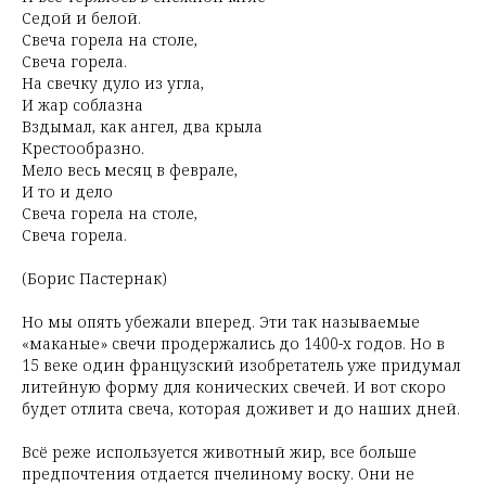
Седой и белой.
Свеча горела на столе,
Свеча горела.
На свечку дуло из угла,
И жар соблазна
Вздымал, как ангел, два крыла
Крестообразно.
Мело весь месяц в феврале,
И то и дело
Свеча горела на столе,
Свеча горела.
(Борис Пастернак)
Но мы опять убежали вперед. Эти так называемые
«маканые» свечи продержались до 1400-х годов. Но в
15 веке один французский изобретатель уже придумал
литейную форму для конических свечей. И вот скоро
будет отлита свеча, которая доживет и до наших дней.
Всё реже используется животный жир, все больше
предпочтения отдается пчелиному воску. Они не