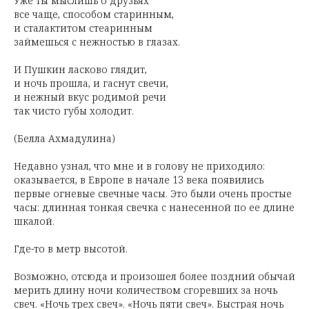
Уже ты мыслишь о друзьях
все чаще, способом старинным,
и сталактитом стеаринным
займешься с нежностью в глазах.
И Пушкин ласково глядит,
и ночь прошла, и гаснут свечи,
и нежный вкус родимой речи
так чисто губы холодит.
(Белла Ахмадулина)
Недавно узнал, что мне и в голову не приходило:
оказывается, в Европе в начале 13 века появились
первые огневые свечные часы. Это были очень простые
часы: длинная тонкая свечка с нанесенной по ее длине
шкалой.
Где-то в метр высотой.
Возможно, отсюда и произошел более поздний обычай
мерить длину ночи количеством сгоревших за ночь
свеч. «Ночь трех свеч». «Ночь пяти свеч». Быстрая ночь