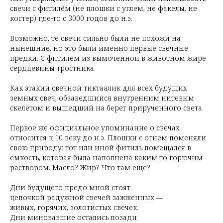
свечи с фитилём (не плошки с углем, не факелы, не
костер) где-то с 3000 годов до н.э.
Возможно, те свечи сильно были не похожи на
нынешние, но это были именно первые свечные
предки. С фитилем из вымоченной в животном жире
сердцевины тростника.
Как этакий свечной тиктаалик для всех будущих
земных свеч, обзаведшийся внутренним нитевым
скелетом и вышедший на берег прирученного света.
Первое же официальное упоминание о свечах
относится к 10 веку до н.э. Плошки с огнем поменяли
свою природу: тот или иной фитиль помещался в
емкость, которая была наполнена каким-то горючим
раствором. Масло? Жир? Что там еще?
Дни будущего предо мной стоят
цепочкой радужной свечей зажженных —
живых, горячих, золотистых свечек.
Дни миновавшие остались позади