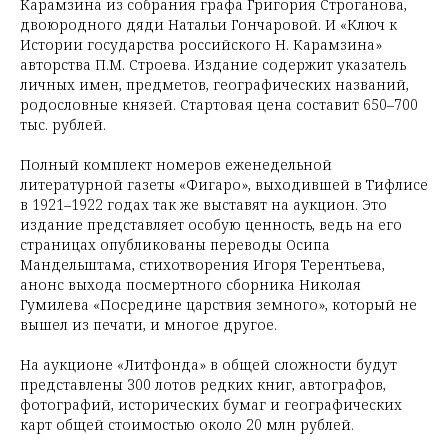
Карамзина из собрания графа Григория Строганова,
двоюродного дяди Натальи Гончаровой. И «Ключ к
Истории государства российского Н. Карамзина»
авторства П.М. Строева. Издание содержит указатель
личных имен, предметов, географических названий,
родословные князей. Стартовая цена составит 650–700
тыс. рублей.
Полный комплект номеров еженедельной
литературной газеты «Фигаро», выходившей в Тифлисе
в 1921–1922 годах так же выставят на аукцион. Это
издание представляет особую ценность, ведь на его
страницах опубликованы переводы Осипа
Мандельштама, стихотворения Игоря Терентьева,
анонс выхода посмертного сборника Николая
Гумилева «Посредине царствия земного», который не
вышел из печати, и многое другое.
На аукционе «Литфонда» в общей сложности будут
представлены 300 лотов редких книг, автографов,
фотографий, исторических бумаг и географических
карт общей стоимостью около 20 млн рублей.