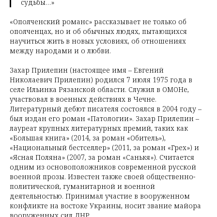
судьбы…»
«Ополченский романс» рассказывает не только об
ополченцах, но и об обычных людях, пытающихся
научиться жить в новых условиях, об отношениях
между народами и о любви.
Захар Прилепин (настоящее имя – Евгений
Николаевич Прилепин) родился 7 июля 1975 года в
селе Ильинка Рязанской области. Служил в ОМОНе,
участвовал в военных действиях в Чечне.
Литературный дебют писателя состоялся в 2004 году –
был издан его роман «Патологии». Захар Прилепин –
лауреат крупных литературных премий, таких как
«Большая книга» (2014, за роман «Обитель»),
«Национальный бестселлер» (2011, за роман «Грех») и
«Ясная Поляна» (2007, за роман «Санькя»). Считается
одним из основоположников современной русской
военной прозы. Известен также своей общественно-
политической, гуманитарной и военной
деятельностью. Принимал участие в вооруженном
конфликте на востоке Украины, носит звание майора
вооруженных сил ДНР.