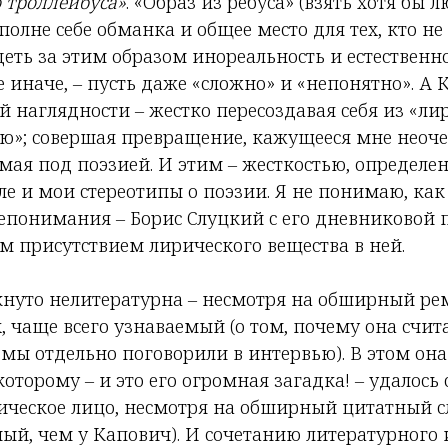
 троллейбуса»
. «Образ из ребуса» (взять хотя б
полне себе обманка и общее место для тех, кто не 
деть за этим образом инореальность и естественн
не иначе, – пусть даже «сложно» и «непонятно». А
 наглядности – жестко пересоздавая себя из «ли
ую»; совершая превращение, кажущееся мне неоч
ая под поэзией. И этим – жесткостью, определе
ле и мои стереотипы о поэзии. Я не понимаю, как 
непонимания – Борис Слуцкий с его дневниковой
м присутствием лирического вещества в ней.
нуто нелитературна – несмотря на обширный р
ах, чаще всего узнаваемый (о том, почему она сч
 мы отдельно поговорили в интервью). В этом она
оторому – и это его огромная загадка! – удалось
ическое лицо, несмотря на обширный цитатный с
ый, чем у Капович). И сочетанию литературного 