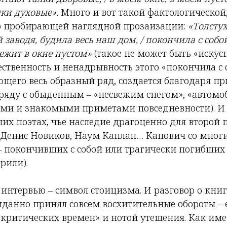
ки духовые».
Много и вот такой фактологической
о пробирающей наглядной прозаизации:
«Толстух
й заводя, будила весь наш дом, / покончила с соб
лежит в окне пустом»
(такое не может быть «искус
ственность и ненадрывность этого «покончила с 
щего весь образный ряд, создается благодаря пр
ряду с обыденным – «несвежим снегом», «автомо
и и знакомыми приметами повседневности). И 
их поэтах, чье наследие драгоценно для второй 
, Денис Новиков, Наум Каплан… Капович со мног
– покончивших с собой или трагически погибших 
рили).
 интервью – символ стоицизма. И разговор о кни
анно принял совсем восхитительные обороты – 
критических времен» и нотой утешения. Как име