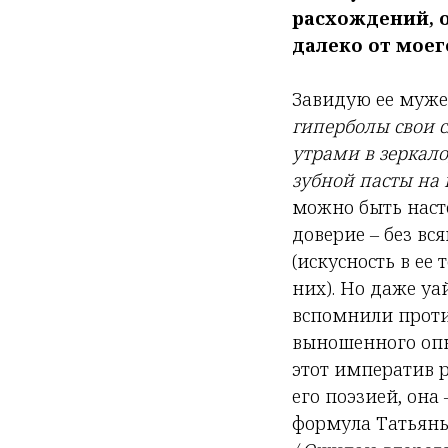
расхождений, о
далеко от моег
Завидую ее мужес
гиперболы свои с
утрами в зеркало
зубной пасты на
можно быть наст
доверие – без в
(искусность в ее 
них). Но даже уа
вспомнили против
выношенного опыт
этот императив р
его поэзией, она
формула Татьяны