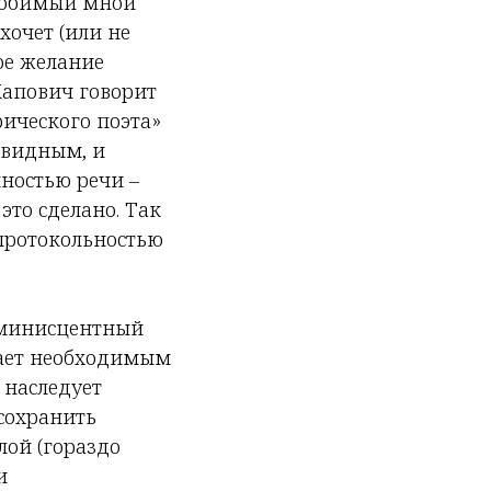
ы любимый мной
хочет (или не
ое желание
 Капович говорит
рического поэта»
евидным, и
нностью речи –
это сделано. Так
 протокольностью
еминисцентный
итает необходимым
 наследует
 сохранить
лой (гораздо
и