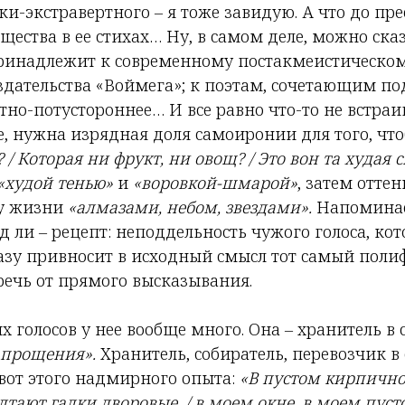
и-экстравертного – я тоже завидую. А что до пре
щества в ее стихах… Ну, в самом деле, можно ска
принадлежит к современному постакмеистическом
издательства «Воймега»; к поэтам, сочетающим п
тно-потустороннее… И все равно что-то не встраи
е, нужна изрядная доля самоиронии для того, что
/ Которая ни фрукт, ни овощ? / Это вон та худая с
«худой тенью»
и
«воровкой-шмарой»
, затем оттен
зу жизни
«алмазами, небом, звездами».
Напоминае
д ли – рецепт: неподдельность чужого голоса, ко
разу привносит в исходный смысл тот самый поли
ечь от прямого высказывания.
голосов у нее вообще много. Она – хранитель в 
 прощения».
Хранитель, собиратель, перевозчик в
вот этого надмирного опыта:
«В пустом кирпичн
лтают галки дворовые, / в моем окне, в моем пусто