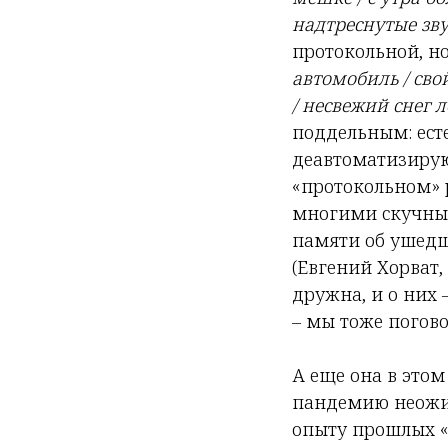
надтреснутые зву
протокольной, н
автомобиль / сво
/ несвежий снег 
поддельным: есте
деавтоматизирую
«протокольном» 
многими скучным
памяти об ушедш
(Евгений Хорват
дружна, и о них 
– мы тоже погово
А еще она в этом
пандемию неожид
опыту прошлых «