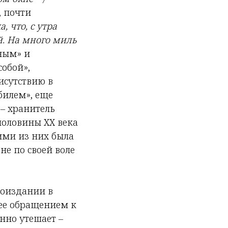
, почти
а, что, с утра
ой. На много миль
ным» и
собой»,
исутствию в
билем», еще
– хранитель
половины XX века
ими из них была
не по своей воле
гоиздании в
ее обращением к
нно утешает –