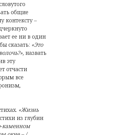
словутого
зать общие
у контексту –
одчеркнуто
вает ее ни в один
бы сказать:
«Это
волочь?»,
назвать
ив эту
т отчасти
торым все
фонизм,
стихах.
«Жизнь
 стихи из глубин
о-каменном
м окне – /