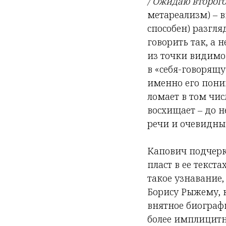
/ Ожидаю второго
метареализм) – в
способен) разгля
говорить так, а 
из точки видимой
в «себя-говорящ
именно его поним
ломает в том чис
восхищает – до 
речи и очевидны
Капович подчерк
пласт в ее текст
такое узнавание,
Борису Рыжему, к
внятное биограф
более имплицитн