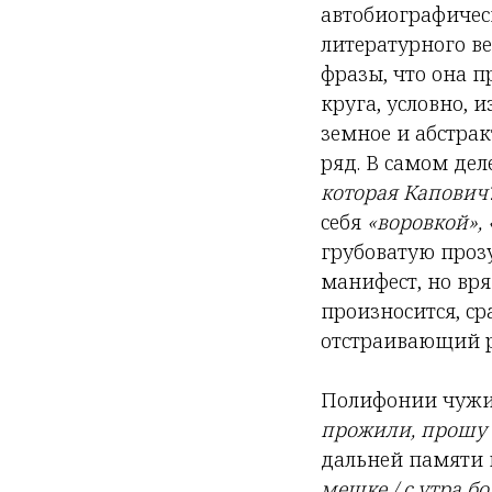
автобиографическ
литературного ве
фразы, что она 
круга, условно, 
земное и абстрак
ряд. В самом дел
которая Капович? 
себя
«воровкой»,
грубоватую про
манифест, но вря
произносится, с
отстраивающий р
Полифонии чужих 
прожили, прошу
дальней памяти 
мешке / с утра бо