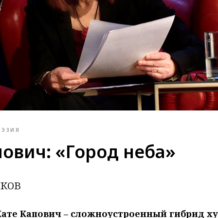
ОЭЗИЯ
пович: «Город неба»
нков
 Кате Капович – сложноустроенный гибрид 