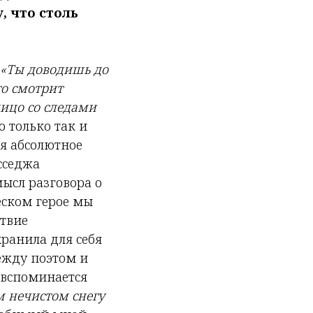
, что столь
«Ты доводишь до
то смотрит
лицо со следами
 только так и
я абсолютное
сседжа
смысл разговора о
еском герое мы
ствие
хранила для себя
ежду поэтом и
о вспоминается
ом нечистом снегу