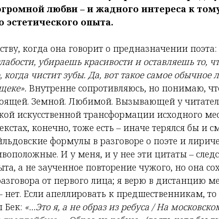
громной любви – и жадного интереса к тому
о эстетического опыта.
тву, когда она говорит о предназначении поэта:
лабости, убираешь красивости и оставляешь то, ч
, когда чистит зубы. Да, вот такое самое обычное 
 щеке».
Внутренне сопротивляюсь, но понимаю, что
оящей. Земной. Любимой. Вызывающей у читател
сякой искусственной трансформации исходного ме
текстах, конечно, тоже есть – иначе терялся бы и 
йльдовские формулы в разговоре о поэте и лирич
оположные. И у меня, и у нее эти цитаты – след
а, а не заученное повторение чужого, но она со
азговора от первого лица; я верю в дистанцию м
 – нет. Если апеллировать к предшественникам, т
 Бек:
«…Это я, а не образ из ребуса / На московск