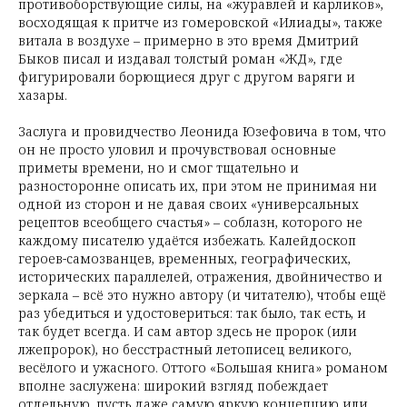
противоборствующие силы, на «журавлей и карликов»,
восходящая к притче из гомеровской «Илиады», также
витала в воздухе – примерно в это время Дмитрий
Быков писал и издавал толстый роман «ЖД», где
фигурировали борющиеся друг с другом варяги и
хазары.
Заслуга и провидчество Леонида Юзефовича в том, что
он не просто уловил и прочувствовал основные
приметы времени, но и смог тщательно и
разносторонне описать их, при этом не принимая ни
одной из сторон и не давая своих «универсальных
рецептов всеобщего счастья» – соблазн, которого не
каждому писателю удаётся избежать. Калейдоскоп
героев-самозванцев, временных, географических,
исторических параллелей, отражения, двойничество и
зеркала – всё это нужно автору (и читателю), чтобы ещё
раз убедиться и удостовериться: так было, так есть, и
так будет всегда. И сам автор здесь не пророк (или
лжепророк), но бесстрастный летописец великого,
весёлого и ужасного. Оттого «Большая книга» романом
вполне заслужена: широкий взгляд побеждает
отдельную, пусть даже самую яркую концепцию или