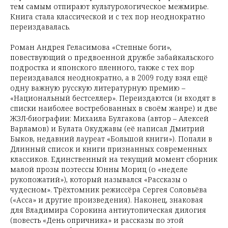
тем самым отпирают культурологическое межмирье.
Книга стала классической и с тех пор неоднократно
переиздавалась.
Роман Андрея Геласимова «Степные боги»,
повествующий о предвоенной дружбе забайкальского
подростка и японского пленного, также с тех пор
переиздавался неоднократно, а в 2009 году взял ещё
одну важную русскую литературную премию –
«Национальный бестселлер». Переиздаются (и входят в
списки наиболее востребованных в своём жанре) и две
ЖЗЛ-биографии: Михаила Булгакова (автор – Алексей
Варламов) и Булата Окуджавы (её написал Дмитрий
Быков, недавний лауреат «Большой книги»). Попали в
Длинный список и книги признанных современных
классиков. Единственный на текущий момент сборник
малой прозы поэтессы Юнны Мориц (о «неделе
рукопожатий»), который назывался «Рассказы о
чудесном». Трёхтомник режиссёра Сергея Соловьёва
(«Асса» и другие произведения). Наконец, знаковая
для Владимира Сорокина антиутопическая дилогия
(повесть «День опричника» и рассказы по этой