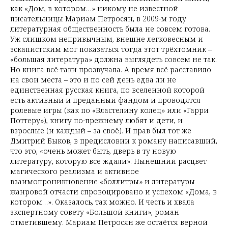
как «Дом, в котором…» никому не известной
писательницы Мариам Петросян, в 2009-м году
литературная общественность была не совсем готова.
Уж слишком непривычным, внешне легковесным и
эскапистским мог показаться тогда этот трёхтомник –
«большая литература» должна выглядеть совсем не так.
Но книга всё-таки прозвучала. А время всё расставило
на свои места – это и по сей день едва ли не
единственная русская книга, по вселенной которой
есть активный и преданный фандом и проводятся
ролевые игры (как по «Властелину колец» или «Гарри
Поттеру»), книгу по-прежнему любят и дети, и
взрослые (и каждый – за своё). И прав был тот же
Дмитрий Быков, в предисловии к роману написавший,
что это, «очень может быть, дверь в ту новую
литературу, которую все ждали». Нынешний расцвет
магического реализма и активное
взаимопроникновение «боллитры» и литературы
жанровой отчасти спровоцировано и успехом «Дома, в
котором…». Оказалось, так можно. И честь и хвала
экспертному совету «Большой книги», роман
отметившему. Мариам Петросян же остаётся верной