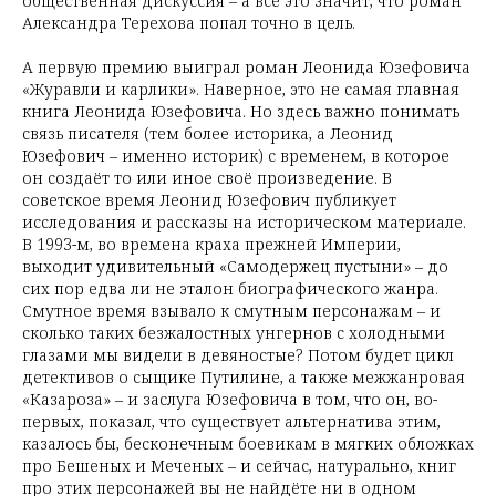
общественная дискуссия – а всё это значит, что роман
Александра Терехова попал точно в цель.
А первую премию выиграл роман Леонида Юзефовича
«Журавли и карлики». Наверное, это не самая главная
книга Леонида Юзефовича. Но здесь важно понимать
связь писателя (тем более историка, а Леонид
Юзефович – именно историк) с временем, в которое
он создаёт то или иное своё произведение. В
советское время Леонид Юзефович публикует
исследования и рассказы на историческом материале.
В 1993-м, во времена краха прежней Империи,
выходит удивительный «Самодержец пустыни» – до
сих пор едва ли не эталон биографического жанра.
Смутное время взывало к смутным персонажам – и
сколько таких безжалостных унгернов с холодными
глазами мы видели в девяностые? Потом будет цикл
детективов о сыщике Путилине, а также межжанровая
«Казароза» – и заслуга Юзефовича в том, что он, во-
первых, показал, что существует альтернатива этим,
казалось бы, бесконечным боевикам в мягких обложках
про Бешеных и Меченых – и сейчас, натурально, книг
про этих персонажей вы не найдёте ни в одном