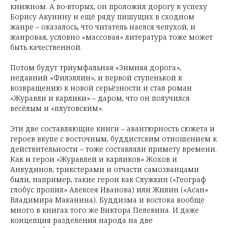
книжном. А во-вторых, он проложил дорогу к успеху
Борису Акунину и ещё ряду пишущих в сходном
жанре – оказалось, что читатель наелся чепухой, и
жанровая, условно «массовая» литература тоже может
быть качественной.
Потом будут триумфальная «Зимняя дорога»,
недавний «Филэллин», и первой ступенькой к
возвращению к новой серьёзности и стал роман
«Журавли и карлики» – даром, что он получился
весёлым и «плутовским».
Эти две составляющие книги – авантюрность сюжета и
героев вкупе с восточным, буддистским отношением к
действительности – тоже составляли примету времени.
Как и герои «Журавлей и карликов» Жохов и
Анкудинов, трикстерами и отчасти самозванцами
были, например, такие герои как Служкин («Географ
глобус пропил» Алексея Иванова) или Жилин («Асан»
Владимира Маканина). Буддизма и востока вообще
много в книгах того же Виктора Пелевина. И даже
концепция разделения народа на две