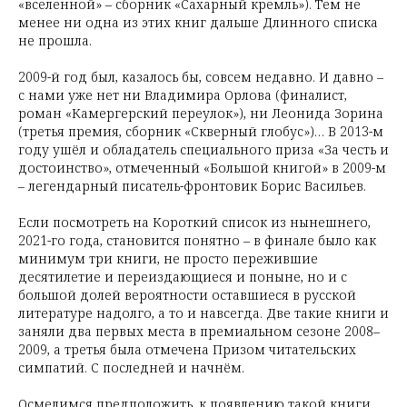
«вселенной» – сборник «Сахарный кремль»). Тем не
менее ни одна из этих книг дальше Длинного списка
не прошла.
2009-й год был, казалось бы, совсем недавно. И давно –
с нами уже нет ни Владимира Орлова (финалист,
роман «Камергерский переулок»), ни Леонида Зорина
(третья премия, сборник «Скверный глобус»)… В 2013-м
году ушёл и обладатель специального приза «За честь и
достоинство», отмеченный «Большой книгой» в 2009-м
– легендарный писатель-фронтовик Борис Васильев.
Если посмотреть на Короткий список из нынешнего,
2021-го года, становится понятно – в финале было как
минимум три книги, не просто пережившие
десятилетие и переиздающиеся и поныне, но и с
большой долей вероятности оставшиеся в русской
литературе надолго, а то и навсегда. Две такие книги и
заняли два первых места в премиальном сезоне 2008–
2009, а третья была отмечена Призом читательских
симпатий. С последней и начнём.
Осмелимся предположить, к появлению такой книги,