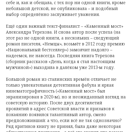
себе и, как и обещала, с тех пор ни одной книги, кроме
небольшой детской, не опубликовала – и подобный
выбор определённо заслуживает уважения.
Ещё один важный текст-финалист – «Каменный мост»
Александра Терехова. И снова автор после успеха (на
этот раз не одной книги, а нескольких – следующий
роман писателя, «Немцы», возьмёт в 2012 году премию
«Национальный бестселлер») замолчит надолго –
надеемся, не навсегда. Последняя книга Терехова
(сборник рассказов «День, когда я стал настоящим
мужчиной») выходила в далёком уже 2013-м году.
Большой роман из сталинских времён отличает не
только увлекательная детективная фабула и яркая
кинематографичность («Каменный мост» был
экранизирован в 2020-м), но и неожиданный взгляд на
советскую историю. После двух десятилетий
проклятий в адрес Советской власти и призывов к
покаянию появился талантливый автор, смело
предположивший: а что, если всё не так однозначно?
Ряд критиков книгу не принял, была даже некоторая