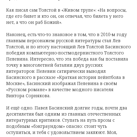
Как писал сам Толстой в «Живом трупе»: «На вопросы,
где его билет и кто он, он отвечал, что билета у него
нет, а что он раб Божий».
Наконец, есть что-то знаковое в том, что в 2010-м году
главным персонажем русской литературы стал Лев
Толстой, и по итогу настоящий Лев Толстой Басинского
победил компьютерно-постмодернисткого Толстого
Пелевина. Интересно, что эта победа как бы поставила
точку в многолетней баталии двух русских
литераторов: Пелевин сатирически выводил
Басинского в рассказе «Краткая история пейнтбола в
Москве», Басинский изображал Пелевина в своём
«Русском романе» в качестве модного писателя
Виктора Сорнякова.
И ещё одно. Павел Басинский долгие годы, почти два
десятилетия был одним из главных отечественных
литературных критиков. Ступать на путь прозы с
подобным «бэкграундом» опасно: стоит чуть
оступиться, и тебя с удовольствием заклюют. Мол,