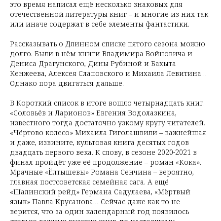
это время написал ещё несколько знаковых для
отечественной литературы книг – и многие из них так
или иначе содержат в себе элементы фантастики.
Рассказывать о Длинном списке пятого сезона можно
долго. Были в нём книги Владимира Войновича и
Дениса Драгунского, Дины Рубиной и Бахыта
Кенжеева, Алексея Слаповского и Михаила Левитина…
Однако пора двигаться дальше.
В Короткий список в итоге вошло четырнадцать книг.
«Соловьёв и Ларионов» Евгения Водолазкина,
известного тогда достаточно узкому кругу читателей.
«Чёртово колесо» Михаила Гиголашвили – важнейшая
и даже, извините, культовая книга десятых годов
двадцать первого века. К слову, в сезоне 2020-2021 в
финал пройдёт уже её продолжение – роман «Кока».
Мрачные «Ёлтышевы» Романа Сенчина – вероятно,
главная постсоветская семейная сага. А ещё
«Шалинский рейд» Германа Садулаева, «Мёртвый
язык» Павла Крусанова… Сейчас даже как-то не
верится, что за один календарный год появилось