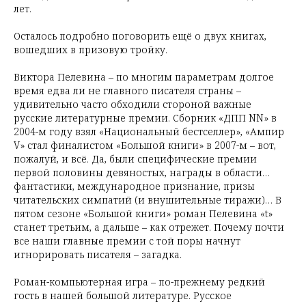
лет.
Осталось подробно поговорить ещё о двух книгах,
вошедших в призовую тройку.
Виктора Пелевина – по многим параметрам долгое
время едва ли не главного писателя страны –
удивительно часто обходили стороной важные
русские литературные премии. Сборник «ДПП NN» в
2004-м году взял «Национальный бестселлер», «Ампир
V» стал финалистом «Большой книги» в 2007-м – вот,
пожалуй, и всё. Да, были специфические премии
первой половины девяностых, награды в области…
фантастики, международное признание, призы
читательских симпатий (и внушительные тиражи)… В
пятом сезоне «Большой книги» роман Пелевина «t»
станет третьим, а дальше – как отрежет. Почему почти
все наши главные премии с той поры начнут
игнорировать писателя – загадка.
Роман-компьютерная игра – по-прежнему редкий
гость в нашей большой литературе. Русское