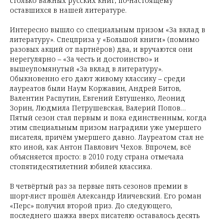
столько важных русских книг, по-настоящему
оставшихся в нашей литературе.
Интересно вышло со специальным призом «За вклад в
литературу». Спецприза у «Большой книги» (помимо
разовых акций от партнёров) два, и вручаются они
нерегулярно – «За честь и достоинство» и
вышеупомянутый «За вклад в литературу».
Обыкновенно его дают живому классику – среди
лауреатов были Наум Коржавин, Андрей Битов,
Валентин Распутин, Евгений Евтушенко, Леонид
Зорин, Людмила Петрушевская, Валерий Попов…
Пятый сезон стал первым и пока единственным, когда
этим специальным призом наградили уже умершего
писателя, причём умершего давно. Лауреатом стал не
кто иной, как Антон Павлович Чехов. Впрочем, всё
объясняется просто: в 2010 году страна отмечала
стопятидесятилетний юбилей классика.
В четвёртый раз за первые пять сезонов премии в
шорт-лист прошёл Александр Иличевский. Его роман
«Перс» получил второй приз. До следующего,
последнего шажка вверх писателю оставалось десять