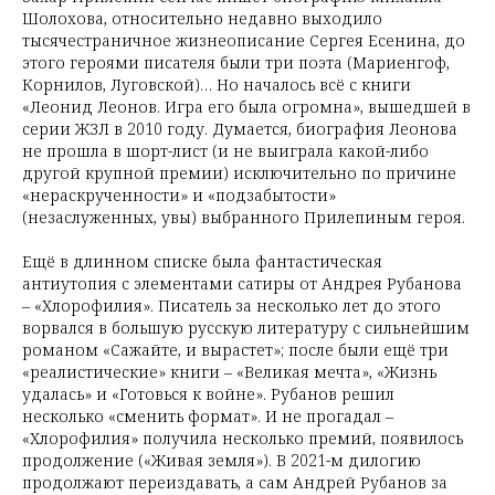
Шолохова, относительно недавно выходило
тысячестраничное жизнеописание Сергея Есенина, до
этого героями писателя были три поэта (Мариенгоф,
Корнилов, Луговской)… Но началось всё с книги
«Леонид Леонов. Игра его была огромна», вышедшей в
серии ЖЗЛ в 2010 году. Думается, биография Леонова
не прошла в шорт-лист (и не выиграла какой-либо
другой крупной премии) исключительно по причине
«нераскрученности» и «подзабытости»
(незаслуженных, увы) выбранного Прилепиным героя.
Ещё в длинном списке была фантастическая
антиутопия с элементами сатиры от Андрея Рубанова
– «Хлорофилия». Писатель за несколько лет до этого
ворвался в большую русскую литературу с сильнейшим
романом «Сажайте, и вырастет»; после были ещё три
«реалистические» книги – «Великая мечта», «Жизнь
удалась» и «Готовься к войне». Рубанов решил
несколько «сменить формат». И не прогадал –
«Хлорофилия» получила несколько премий, появилось
продолжение («Живая земля»). В 2021-м дилогию
продолжают переиздавать, а сам Андрей Рубанов за