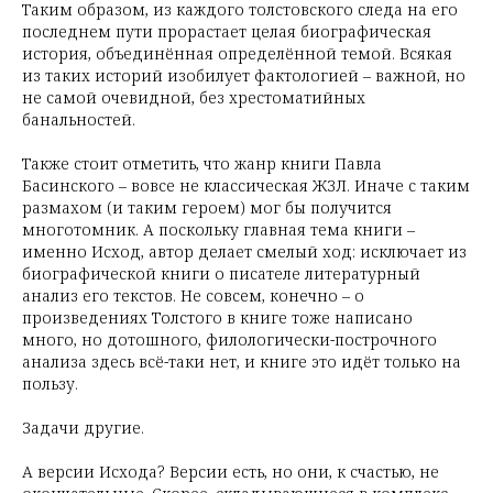
Таким образом, из каждого толстовского следа на его
последнем пути прорастает целая биографическая
история, объединённая определённой темой. Всякая
из таких историй изобилует фактологией – важной, но
не самой очевидной, без хрестоматийных
банальностей.
Также стоит отметить, что жанр книги Павла
Басинского – вовсе не классическая ЖЗЛ. Иначе с таким
размахом (и таким героем) мог бы получится
многотомник. А поскольку главная тема книги –
именно Исход, автор делает смелый ход: исключает из
биографической книги о писателе литературный
анализ его текстов. Не совсем, конечно – о
произведениях Толстого в книге тоже написано
много, но дотошного, филологически-построчного
анализа здесь всё-таки нет, и книге это идёт только на
пользу.
Задачи другие.
А версии Исхода? Версии есть, но они, к счастью, не