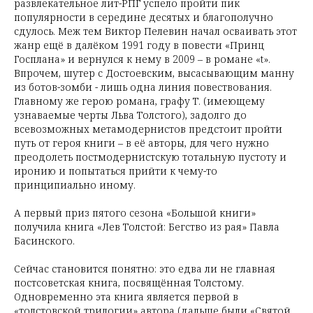
развлекательное лит-РПГ успело пройти пик
популярности в середине десятых и благополучно
сдулось. Меж тем Виктор Пелевин начал осваивать этот
жанр ещё в далёком 1991 году в повести «Принц
Госплана» и вернулся к нему в 2009 – в романе «t».
Впрочем, шутер с Достоевским, высасывающим манну
из ботов-зомби - лишь одна линия повествования.
Главному же герою романа, графу Т. (имеющему
узнаваемые черты Льва Толстого), задолго до
всевозможных метамодернистов предстоит пройти
путь от героя книги – в её авторы, для чего нужно
преодолеть постмодернистскую тотальную пустоту и
иронию и попытаться прийти к чему-то
принципиально иному.
А первый приз пятого сезона «Большой книги»
получила книга «Лев Толстой: Бегство из рая» Павла
Басинского.
Сейчас становится понятно: это едва ли не главная
постсоветская книга, посвящённая Толстому.
Одновременно эта книга является первой в
«толстовской трилогии» автора (дальше были «Святой