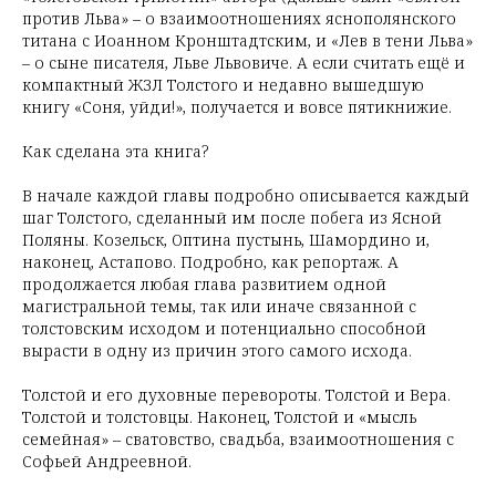
против Льва» – о взаимоотношениях яснополянского
титана с Иоанном Кронштадтским, и «Лев в тени Льва»
– о сыне писателя, Льве Львовиче. А если считать ещё и
компактный ЖЗЛ Толстого и недавно вышедшую
книгу «Соня, уйди!», получается и вовсе пятикнижие.
Как сделана эта книга?
В начале каждой главы подробно описывается каждый
шаг Толстого, сделанный им после побега из Ясной
Поляны. Козельск, Оптина пустынь, Шамордино и,
наконец, Астапово. Подробно, как репортаж. А
продолжается любая глава развитием одной
магистральной темы, так или иначе связанной с
толстовским исходом и потенциально способной
вырасти в одну из причин этого самого исхода.
Толстой и его духовные перевороты. Толстой и Вера.
Толстой и толстовцы. Наконец, Толстой и «мысль
семейная» – сватовство, свадьба, взаимоотношения с
Софьей Андреевной.