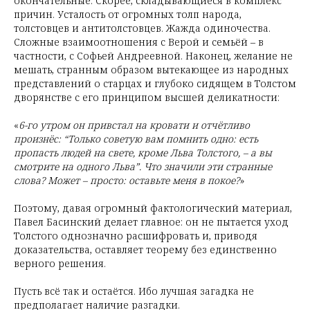
окончательные. Скорее, складывающиеся в комплекс
причин. Усталость от огромных толп народа,
толстовцев и антитолстовцев. Жажда одиночества.
Сложные взаимоотношения с Верой и семьёй – в
частности, с Софьей Андреевной. Наконец, желание не
мешать, странным образом вытекающее из народных
представлений о старцах и глубоко сидящем в Толстом
дворянстве с его принципом высшей деликатности:
«
6-го утром он привстал на кровати и отчётливо
произнёс: “Только советую вам помнить одно: есть
пропасть людей на свете, кроме Льва Толстого, – а вы
смотрите на одного Льва”. Что значили эти странные
слова? Может – просто: оставьте меня в покое?
»
Поэтому, давая огромный фактологический материал,
Павел Басинский делает главное: он не пытается уход
Толстого однозначно расшифровать и, приводя
доказательства, оставляет теорему без единственно
верного решения.
Пусть всё так и остаётся. Ибо лучшая загадка не
предполагает наличие разгадки.