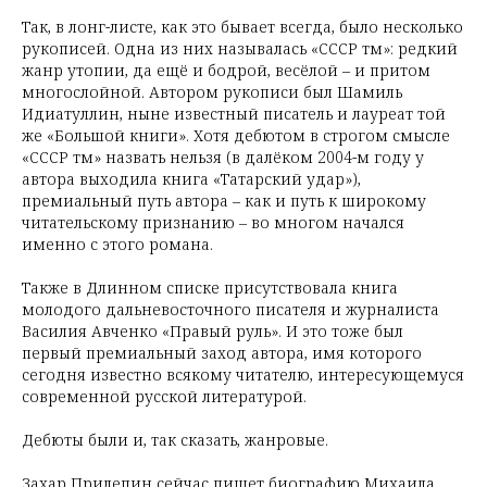
Так, в лонг-листе, как это бывает всегда, было несколько
рукописей. Одна из них называлась «СССР тм»: редкий
жанр утопии, да ещё и бодрой, весёлой – и притом
многослойной. Автором рукописи был Шамиль
Идиатуллин, ныне известный писатель и лауреат той
же «Большой книги». Хотя дебютом в строгом смысле
«СССР тм» назвать нельзя (в далёком 2004-м году у
автора выходила книга «Татарский удар»),
премиальный путь автора – как и путь к широкому
читательскому признанию – во многом начался
именно с этого романа.
Также в Длинном списке присутствовала книга
молодого дальневосточного писателя и журналиста
Василия Авченко «Правый руль». И это тоже был
первый премиальный заход автора, имя которого
сегодня известно всякому читателю, интересующемуся
современной русской литературой.
Дебюты были и, так сказать, жанровые.
Захар Прилепин сейчас пишет биографию Михаила