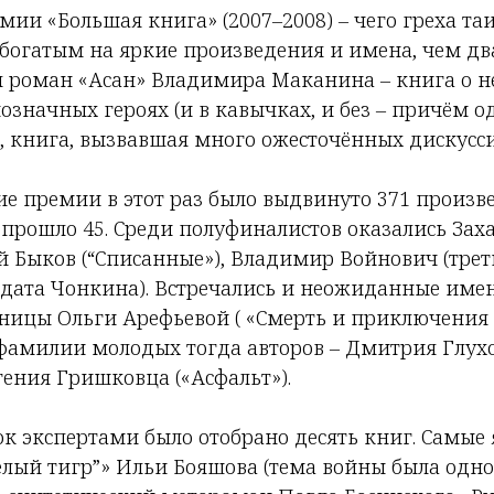
мии «Большая книга» (2007–2008) – чего греха та
 богатым на яркие произведения и имена, чем д
л роман «Асан» Владимира Маканина – книга о 
означных героях (и в кавычках, и без – причём 
, книга, вызвавшая много ожесточённых дискусси
ие премии в этот раз было выдвинуто 371 произве
прошло 45. Среди полуфиналистов оказались За
й Быков (“Списанные»), Владимир Войнович (трет
лдата Чонкина). Встречались и неожиданные име
ницы Ольги Арефьевой ( «Смерть и приключения
 фамилии молодых тогда авторов – Дмитрия Глух
гения Гришковца («Асфальт»).
к экспертами было отобрано десять книг. Самые 
Белый тигр”» Ильи Бояшова (тема войны была одн