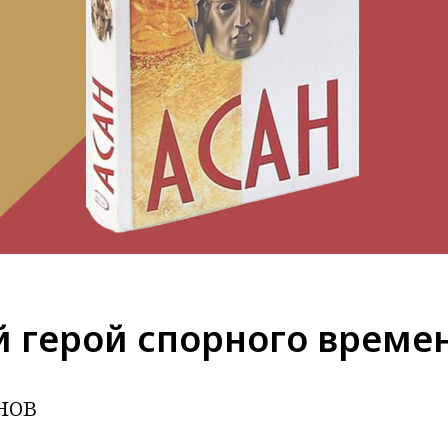
 герой спорного време
нов