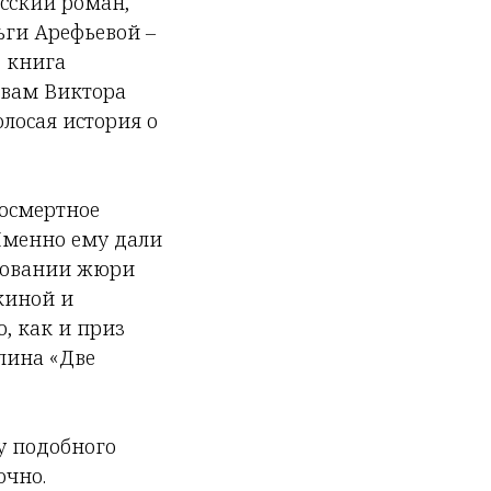
усский роман,
ьги Арефьевой –
, книга
овам Виктора
лосая история о
посмертное
Именно ему дали
осовании жюри
киной и
, как и приз
лина «Две
у подобного
очно.