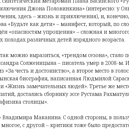
), синтетический метароман Павла Басинского «Р
ключения Джона Половинкина» (интересно: у Ол
ения, здесь – жизнь и приключения), и, конечно
а «Будьте как дети» – манифест, который, по сл
щён «опасностям упрощения» – сложная и многого
х походах различных детей изрядного возраста.
так можно выразиться, «трендом сезона», стало 
ксандра Солженицына – писатель умер в 2008-м. 
 «За честь и достоинство», а второе место в гол
ынская биография, написанная Людмилой Сарас
и «Жизнь замечательных людей». Третье же место
атий, достались сборнику эссе Рустама Рахматул
афизика столицы».
» Владимира Маканина. С одной стороны, в польз
многое, с другой – критики тоже было предостат