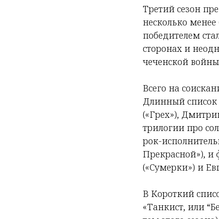
Третий сезон пре
несколько менее
победителем ста
сторонах и неодн
чеченской войны
Всего на соискан
Длинный список 
(«Грех»), Дмитри
трилогии про со
рок-исполнитель
Прекрасной»), и
(«Сумерки») и Ев
В Короткий списо
«Танкист, или “