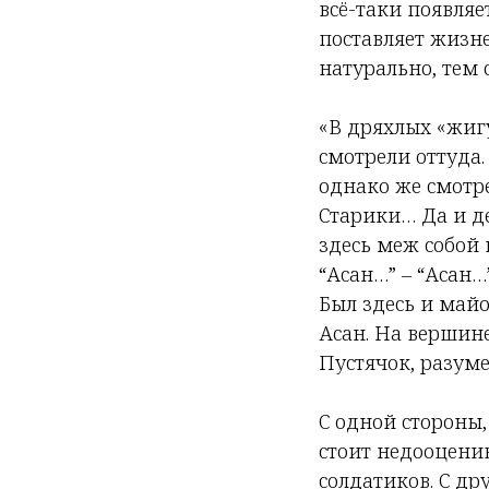
всё-таки появляе
поставляет жизне
натурально, тем
«В дряхлых «жиг
смотрели оттуда.
однако же смотр
Старики… Да и де
здесь меж собой
“Асан…” – “Асан…”
Был здесь и майо
Асан. На вершине
Пустячок, разуме
С одной стороны,
стоит недооценив
солдатиков. С др