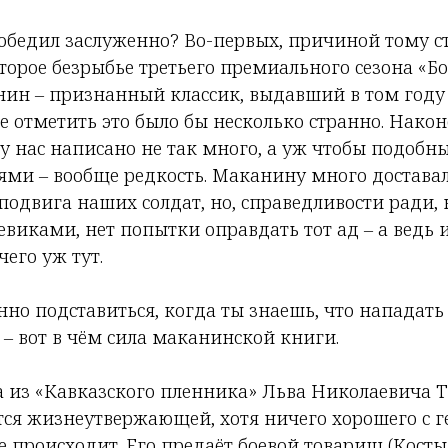
обедил заслуженно? Во-первых, причиной тому с
торое безрыбье третьего премиального сезона «Б
нин – признанный классик, выдавший в том году 
е отметить это было бы несколько странно. Наконе
у нас написано не так много, а уж чтобы подобн
ми – вообще редкость. Маканину много доставал
одвига наших солдат, но, справедливости ради, 
евиками, нет попытки оправдать тот ад – а ведь 
чего уж тут.
но подставиться, когда ты знаешь, что нападать 
у – вот в чём сила маканинской книги.
из «Кавказского пленника» Льва Николаевича Т
тся жизнеутвержающей, хотя ничего хорошего с г
е происходит. Его предаёт боевой товарищ (Косты