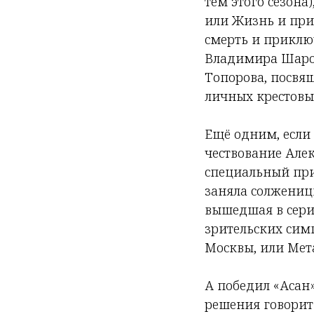
тем этого сезона
или Жизнь и при
смерть и приключ
Владимира Шаров
Топорова, посвя
личных крестовы
Ещё одним, если 
чествование Але
специальный приз
заняла солжениц
вышедшая в сери
зрительских симп
Москвы, или Мет
А победил «Асан
решения говорит 