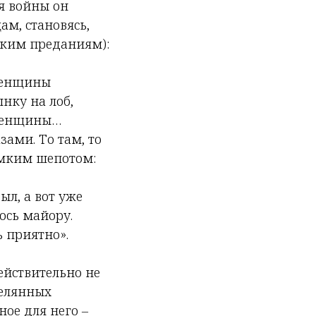
мя войны он
ам, становясь,
ским преданиям):
Женщины
нку на лоб,
 Женщины…
зами. То там, то
омким шепотом:
ыл, а вот уже
лось майору.
 приятно».
действительно не
релянных
ное для него –