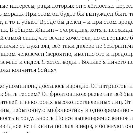
ные интересы, ради которых он с лёгкостью перес
ез мораль. При этом он будто бы вынужден быть 
т, а то и убьют. Вроде бы делец – и при этом врод
ик. В общем, Жилин – очередная, хотя и неожид
 самой силы, что вечно хочет зла, но совершает б
тличие от духа зла, всё-таки далеко не безгранич
ишком человечен (вероятно, именно это и предоп
 землю и сидел. Я хотел воды… Больше я ничего не 
пока кончится бойня».
е упоминали, досталось изрядно. От патриотов:
 быть героем? От фронтовиков: разве так всё бы
ателей и некоторых высокопоставленных лиц. От
рены, избыточную мифопоэтику и одновременно –
ность и ходульность. Но всё вышеперечисленное 
видное: если книга попала в нерв, в болевую точк