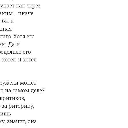
тупает как через
таким – иначе
е бы и
анная
лаго. Хотя его
ны. Да и
ределило его
хотел. Я хотел
 неужели может
ло на самом деле?
 критиков,
 за риторику,
лишь
у, значит, она