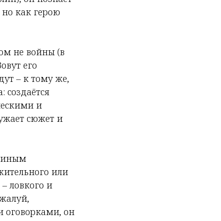
– но как герою
ом не войны (в
Зовут его
ут – к тому же,
: создаётся
ческими и
ужает сюжет и
о иным
жительного или
 – ловкого и
жалуй,
и оговорками, он