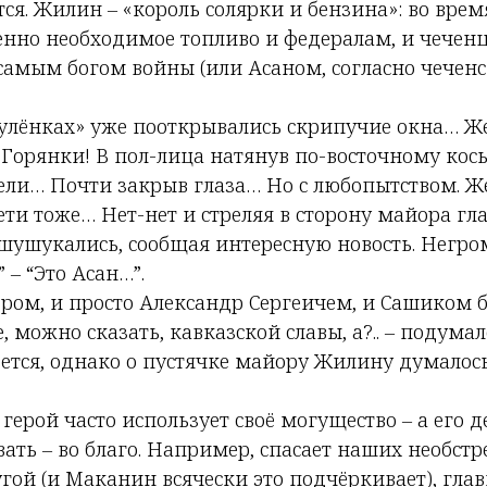
тся. Жилин – «король солярки и бензина»: во вре
нно необходимое топливо и федералам, и чеченц
 самым богом войны (или Асаном, согласно чечен
улёнках» уже пооткрывались скрипучие окна… 
 Горянки! В пол-лица натянув по-восточному косы
ели… Почти закрыв глаза… Но с любопытством.
ти тоже… Нет-нет и стреляя в сторону майора гла
 шушукались, сообщая интересную новость. Негр
 – “Это Асан…”.
ром, и просто Александр Сергеичем, и Сашиком б
, можно сказать, кавказской славы, а?.. – подума
ется, однако о пустячке майору Жилину думалось
 герой часто использует своё могущество – а его 
ать – во благо. Например, спасает наших необст
угой (и Маканин всячески это подчёркивает), глав