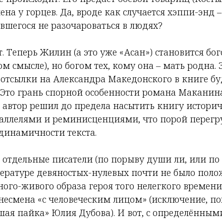
лена у горцев. Да, вроде как случается хэппи-энд 
ившегося не разочароваться в людях?
. Теперь Жилин (а это уже «Асан») становится бог
м смысле), но богом тех, кому она – мать родна. 
отсылки на Александра Македонского в книге буд
 Это грань спорной особенности романа Маканина
 автор решил до предела насытить книгу истори
ллелями и реминисценциями, что порой перегр
динамичности текста.
ь отдельные писатели (по порыву души ли, или п
тературе девяностых-нулевых почти не было поло
ого-живого образа героя того нелегкого времени
несмена «с человеческим лицом» (исключение, по
шая пайка» Юлия Дубова). И вот, с определённым