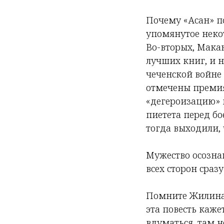
Почему «Асан» п
упомянутое неко
Во-вторых, Мака
лучших книг, и н
чеченской войне 
отмечены премия
«дегероизацию» п
пиетета перед бо
тогда выходили, 
Мужество осознан
всех сторон сраз
Помните Жилина 
эта повесть каже
вдуматься, там н