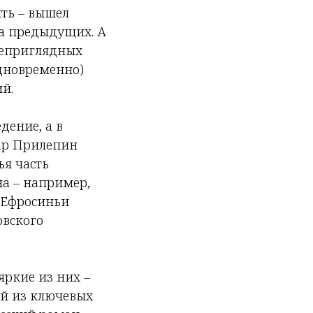
ить – вышел
ва предыдущих. А
неприглядных
одновременно)
й.
дение, а в
хар Прилепин
ья часть
на – например,
 Ефросиньи
овского
яркие из них –
ой из ключевых