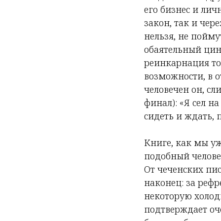
его бизнес и лич
закон, так и чер
нельзя, не пойму
обаятельный цин
реинкарнация той
возможности, в о
человечен он, сл
финал): «Я сел на
сидеть и ждать, 
Книге, как мы уж
подобный человек
От чеченских пис
наконец: за реф
некоторую холод
подтверждает оче