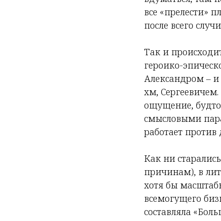
все «прелести» п
после всего случ
Так и происходит
героико-эпическо
Александром – и 
хм, Сергеевичем.
ощущение, будто
смысловыми пара
работает против 
Как ни старалис
причинам), в ли
хотя бы масштабн
всемогущего биз
составляла «Боль