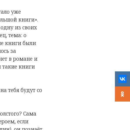
тало уже
ольшой книги».
одну из своих
ц, тема: о
ые книги были
ось за
нет в романе и
и такие книги
на тебя будут со
олстого? Сама
ероем, если
лин), он познаёт